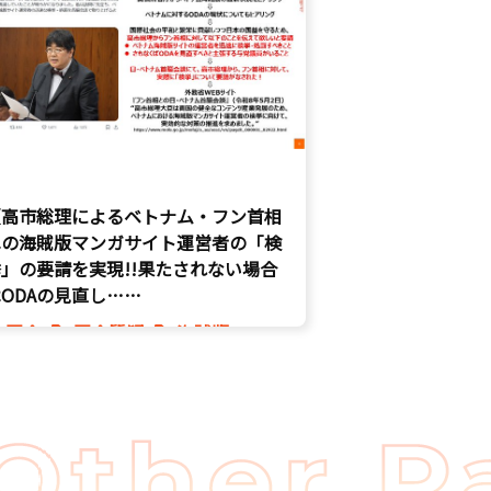
【高市総理によるベトナム・フン首相
への海賊版マンガサイト運営者の「検
」の要請を実現!!果たされない場合
ODAの見直し……
国会
国会質疑
海賊版
知的財産