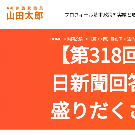
プロフィール
基本政策
実績と
HOME
動画投稿
【第318回】静止画DL違法
【第318
日新聞回
盛りだくさ