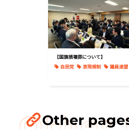
著作権
表現規制
質問主意書
【国旗損壊罪について】
自民党
表現規制
議員連盟
Other page