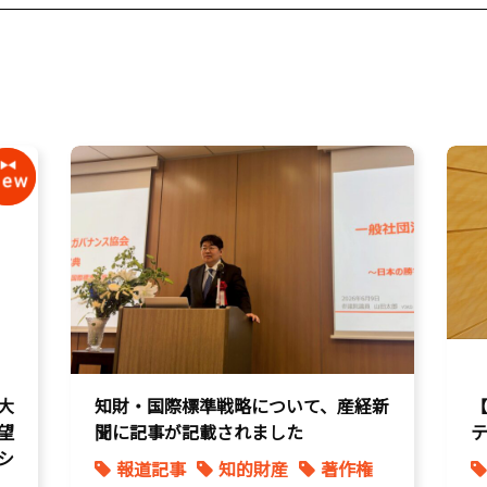
大
知財・国際標準戦略について、産経新
望
聞に記事が記載されました
シ
報道記事
知的財産
著作権