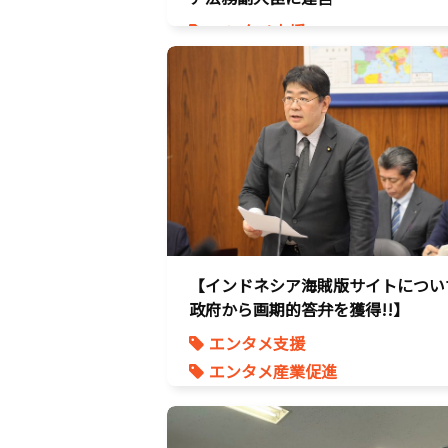
エンタメ支援
エンタメ産業促進
デジタル著作権
国会質疑
海賊版
知的財産
経済政策
著作権
【インドネシア海賊版サイトについ
政府から画期的答弁を獲得!!】
エンタメ支援
エンタメ産業促進
デジタル著作権
国会質疑
海賊版
知的財産
経済政策