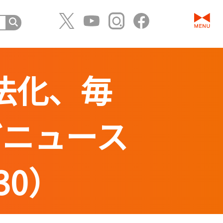
違法化、毎
どニュース
30）