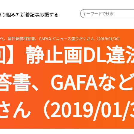
取り組み
新着記事
応援する
化、毎日新聞回答書、GAFAなどニュース盛りだくさん（2019/01/30）
回】静止画DL
答書、GAFAな
ん（2019/01/