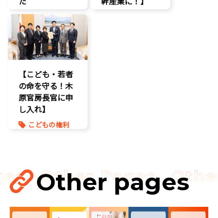
た
幹産業に！】
自民党
報道記事
エンタメ支援
知的財産
二次創作保護
著作権
著作権
表現規制
規制改革
【こども・若者
の命を守る！木
原官房長官に申
し入れ】
こどもの権利
こども政策
命を守る
孤独孤立対策
Other pages