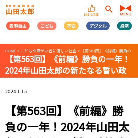
SNSで応援
表現自由
こども
不安
デジタル
経済
HOME
こどもや障がい者に優しい社会
【第563回】《前編》勝負の一年
【第563回】《前編》勝負の一年！
2024年山田太郎の新たなる誓い政
治生命をかけた政策とは？〜表現の
自由・こども政策・日本産業再生政
2024.1.15
策〜(2024/1/10)
【第563回】《前編》勝
負の一年！2024年山田太