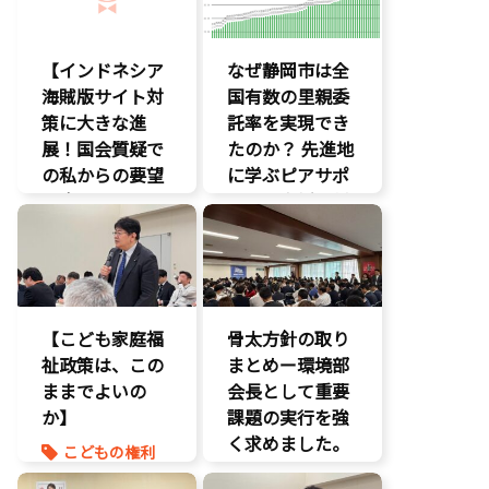
【インドネシア
なぜ静岡市は全
海賊版サイト対
国有数の里親委
策に大きな進
託率を実現でき
展！国会質疑で
たのか？ 先進地
の私からの要望
に学ぶピアサポ
に応え、三谷法
ートと支援体制
務副大臣がイン
の核心
ドネシア法務副
こども政策
大臣に運営……
児童福祉法
エンタメ支援
児童虐待対策
【こども家庭福
骨太方針の取り
エンタメ産業
社会的養護
祉政策は、この
促進
まとめー環境部
養子縁組
ままでよいの
デジタル著作
会長として重要
権
か】
課題の実行を強
国会質疑
く求めました。
こどもの権利
海賊版
こども政策
クマ対策
知的財産