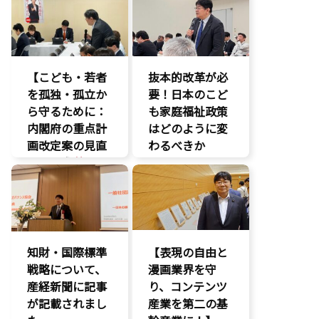
命を守る
環境部会
経済政策
養子縁組
知的財産
著作権
【こども・若者
抜本的改革が必
を孤独・孤立か
要！日本のこど
ら守るために：
も家庭福祉政策
内閣府の重点計
はどのように変
画改定案の見直
わるべきか
しを要求
】
こどもの権利
いじめ対策
こども政策
こどもの権利
議員連盟
こども政策
障がい児者支
援
不登校支援
知財・国際標準
【表現の自由と
養子縁組
命を守る
戦略について、
漫画業界を守
子育て支援拡
産経新聞に記事
充
り、コンテンツ
が記載されまし
孤独孤立対策
産業を第二の基
将来不安