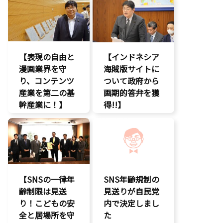
務副大臣がイン
知的財産
ドネシア法務副
著作権
大臣に運営……
エンタメ支援
【表現の自由と
【インドネシア
エンタメ産業
漫画業界を守
促進
海賊版サイトに
り、コンテンツ
デジタル著作
ついて政府から
権
産業を第二の基
画期的答弁を獲
国会質疑
幹産業に！】
得!!】
海賊版
エンタメ支援
エンタメ支援
知的財産
二次創作保護
エンタメ産業
経済政策
促進
著作権
著作権
デジタル著作
表現規制
権
規制改革
国会質疑
【SNSの一律年
SNS年齢規制の
海賊版
齢制限は見送
見送りが自民党
知的財産
り！こどもの安
内で決定しまし
経済政策
全と居場所を守
た