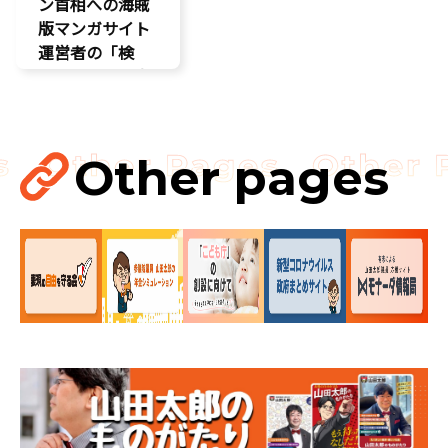
ン首相への海賊
版マンガサイト
運営者の「検
挙」の要請を実
現!!果たされな
い場合はODAの
見直し……
Other pages
国会
国会質疑
海賊版
知的財産