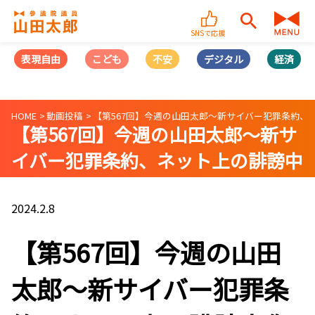
SNSで応援
表現自由
こども
不安
デジタル
経済
HOME
動画投稿
【第567回】今週の山田太郎〜新サイバー犯罪条約、ネッ
【第567回】今週の山田太郎〜新サ
イバー犯罪条約、ネット上の誹謗中
傷対策、デジタルコンテンツ戦略〜
(2024/02/07)
2024.2.8
【第567回】今週の山田
太郎〜新サイバー犯罪条