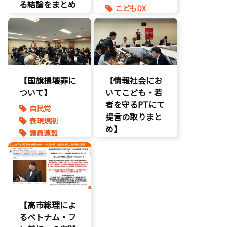
著作権
る結論をまとめ
こどもDX
表現規制
ました】
こどもの権利
質問主意書
こどもDX
こども政策
こどもの権利
ゲーム規制
こども政策
表現規制
【国旗損壊罪に
【情報社会にお
ついて】
いてこども・若
者を守るPTにて
自民党
提言の取りまと
表現規制
め】
議員連盟
こどもの権利
こども政策
ネット上の誹
謗中傷
自民党
【高市総理によ
るベトナム・フ