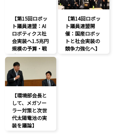
経済政策
【第15回ロボッ
【第14回ロボッ
ト議員連盟：AI
ト議員連盟開
ロボティクス社
催：国産ロボッ
会実装へ1.5兆円
トと社会実装の
規模の予算・戦
競争力強化へ】
略提言】
AI
AI
経済政策
最先端技術
製造業
経済政策
議員連盟
製造業
【環境部会長と
議員連盟
して、メガソー
ラー対策と次世
代太陽電池の実
装を議論】
環境部会