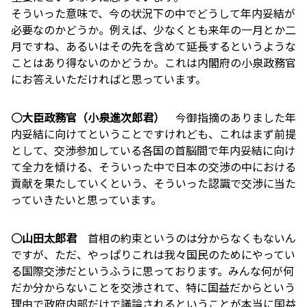
そういった意味で、今の状況下の中でどうして年内妥結が
必要なのかどうか。例えば、少なくとも来年の一月とか二
月ですね、あるいはその先を含めて延長するというような
ことはあり得ないのかどうか。これは内閣府の小泉政務官
にお答えいただければと思っています。
○大臣政務官（小泉進次郎君）
今御指摘のありました年
内妥結に向けてということですけれども、これはまず前提
として、交渉参加している各国の首脳間で年内妥結に向け
て全力を傾ける、そういった中で日本の交渉の中における
貢献を果たしていくという、そういった認識で交渉に当た
っていきたいと思っています。
○山田太郎君
首相の約束というのは分からなくもないん
ですが、ただ、やっぱりこれは我々国民のためにやってい
る国際交渉だというふうに思っております。みんな何が何
だか分からないことを交渉されて、特に国益だからという
理由で政府内部だけで議論されるということが本当に国益