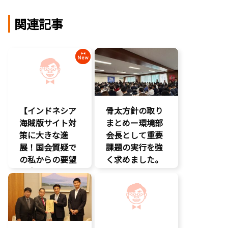
関連記事
【インドネシア
骨太方針の取り
海賊版サイト対
まとめー環境部
策に大きな進
会長として重要
展！国会質疑で
課題の実行を強
の私からの要望
く求めました。
に応え、三谷法
クマ対策
務副大臣がイン
環境部会
ドネシア法務副
知的財産
大臣に運営……
エンタメ支援