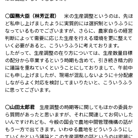
○国務大臣（林芳正君）
米の生産調整というのは、先ほ
ど私申し上げましたように実質的には選択制というふうに
なっているものでございますが、さらに、農家自らの経営
判断によって需要に応じた生産を行える環境を更に整えて
いく必要があると、こういうふうに考えております。
したがって、生産調整の在り方については、生産数量目標
の配分から卒業するという時期も含めて、引き続き精力的
に議論を重ねていくということにしておりまして、午前中
にも申し上げましたが、現場が混乱しないように十分配慮
しながらよく対応を検討してまいりたいと、こういうふう
に思ってございます。
○山田太郎君
生産調整の時期等に関してもほかの委員か
ら質問があったと思いますが、それに関連してお伺いした
いんですけれども、今般の国会で農地中間管理機構の話が
もう一方で出てきます。いわゆる農地をどういうふうにし
ていくかという議論とこの生産調整の話というのは密接に