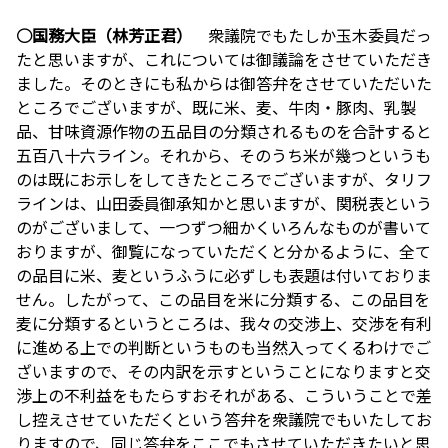
○国務大臣（林芳正君）
衆議院でもたしか玉木委員だっ
たと思いますが、これについては御議論をさせていただき
ました。そのときにも私からは御答弁をさせていただいた
ところでございますが、既に米、麦、牛肉・豚肉、乳製
品、甘味資源作物の五品目の分類されるものを合計すると
五百八十六ライン。それから、そのうち米が幾つというも
のは既にお示しをしてきたところでございますが、タリフ
ラインは、山田委員御承知かと思いますが、関税表という
のがございまして、一つずつ細かくいろんなものが書いて
おりますが、御覧になっていただくと分かるように、全て
の品目に米、麦というふうに必ずしも表題は付いておりま
せん。したがって、この品目を米に分類する、この品目を
麦に分類するというところは、我々の交渉上、交渉を有利
に進める上での判断というものも当然入ってくるわけでご
ざいますので、その内訳を示すということになりますと交
渉上の不利益をもたらすおそれがある、こういうことで差
し控えさせていただくという答弁を衆議院でもいたしてお
りますので、同じ答弁をここでもさせていただきたいと思