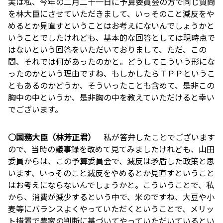
実は私、今年の二月二十一日に予算委員会の方で同じ質問
を林大臣にさせていただきまして、いっそのこと減反をや
めるとか見直すということはお考えにないんでしょうかと
いうことでしたけれども、基本的な回答としては現時点で
はないという回答をいただいておりまして、ただ、この
間、それでは何があったのかと。どうしてこういう形にな
ったのかという理由ですね、もしかしたらＴＰＰというこ
ともあるのかどうか、そういったことも含めて、是非この
胸中の中というか、是非胸の中を教えていただけると幸い
でございます。
○国務大臣（林芳正君）
私が答弁したことでございます
ので、当時の議事録を改めて見てみましたけれども、山田
委員からは、この予算委員会で、減反は矛盾した政策と思
います、いっそのこと減反をやめるとか見直すということ
はお考えにならないんでしょうかと。こういうことで、私
から、消費が減少するという中で、米のですね、大豆や小
麦等にバランスよくやっていただくということで、メリッ
ト措置で農家の判断に基づいてやっていただいているとい