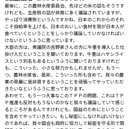
最後に、この農林水産委員会、先ほどの米の話もそうです
けれども、生産側の話が非常に多く議論されていますが、
やっぱり消費側というんですかね、日本のこれからのそれ
こそ自給率を上げる、日本のおいしい食材を我が日本人が
食べていくということをしっかり議論していかなければい
けないというふうに思っています。
大臣の方は、衆議院の吉野家さんの方に牛重を導入した仕
掛け人だということを聞いております。牛重はハヤシライ
スという別名もあるというふうに聞いておりますけれど
も、こういった、小さな努力かもしれませんが、もう一
つ、農林水産省、是非、こういった形も含めて、我々の農
業の発展に是非資するということを頑張ってやっていただ
きたいなというふうに思っております。
あわせて、もう一つ大事なこのＴＰＰの問題、これはＴＰ
Ｐ推進も反対ももうないのかなと我々も議論していて感じ
るところがあるんですけれども、国益のためにということ
を含めてやっていきたい。もし秘密にしなければいけない
のであれば、我々国会も政府に協力して秘密を守る形で質