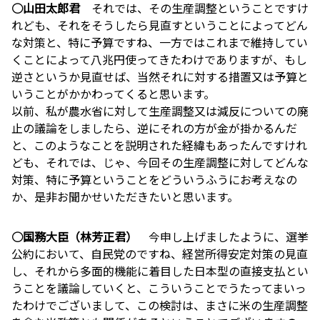
○山田太郎君
それでは、その生産調整ということですけ
れども、それをそうしたら見直すということによってどん
な対策と、特に予算ですね、一方ではこれまで維持してい
くことによって八兆円使ってきたわけでありますが、もし
逆さというか見直せば、当然それに対する措置又は予算と
いうことがかかわってくると思います。
以前、私が農水省に対して生産調整又は減反についての廃
止の議論をしましたら、逆にそれの方が金が掛かるんだ
と、このようなことを説明された経緯もあったんですけれ
ども、それでは、じゃ、今回その生産調整に対してどんな
対策、特に予算ということをどういうふうにお考えなの
か、是非お聞かせいただきたいと思います。
○国務大臣（林芳正君）
今申し上げましたように、選挙
公約において、自民党のですね、経営所得安定対策の見直
し、それから多面的機能に着目した日本型の直接支払とい
うことを議論していくと、こういうことでうたってまいっ
たわけでございまして、この検討は、まさに米の生産調整