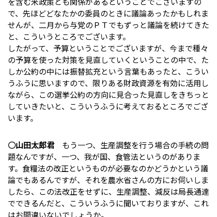
を含む米政策とも関係があるということでございますの
で、先ほどどなたかの委員のときに議論あったかもしれま
せんが、二月から与党のＰＴでもずっと議論を続けてきた
と、こういうところでございます。
したがって、予算ということでございますが、今まで種々
の予算を使った対策を見直していくということの中で、た
しか公約の中には振替拡充という言葉もあったと、こうい
うふうに思いますので、限りある財政資源を有効に活用し
ながら、この選挙公約の方向に見合った見直しをきちっと
していきたいと、こういうふうに考えておるところでござ
います。
○山田太郎君
もう一つ、生産調整を行う場合の手続の問
題なんですが、一つ、我が国、食管法というのがありま
す。食糧法の改正というものが必要なのかどうかという議
論でもあるんですが、それを農水省さんの方にお伺いしま
したら、この法改正をせずに、生産調整、減反は局長通達
でできるんだと、こういうふうに聞いておりますが、これ
はお間違いないでしょうか。