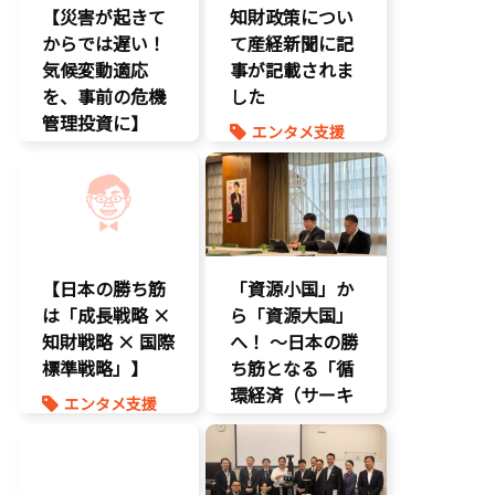
【災害が起きて
知財政策につい
エンタメ産業
からでは遅い！
促進
て産経新聞に記
気候変動適応
デジタル著作
事が記載されま
権
を、事前の危機
した
国会質疑
管理投資に】
エンタメ支援
海賊版
環境部会
エンタメ産業
知的財産
促進
経済政策
経済政策
報道記事
著作権
知的財産
経済政策
【日本の勝ち筋
「資源小国」か
は「成長戦略 ×
ら「資源大国」
知財戦略 × 国際
へ！ 〜日本の勝
標準戦略」】
ち筋となる「循
環経済（サーキ
エンタメ支援
ュラーエコノミ
エンタメ産業
ー）」とは？〜
促進
知的財産
環境部会