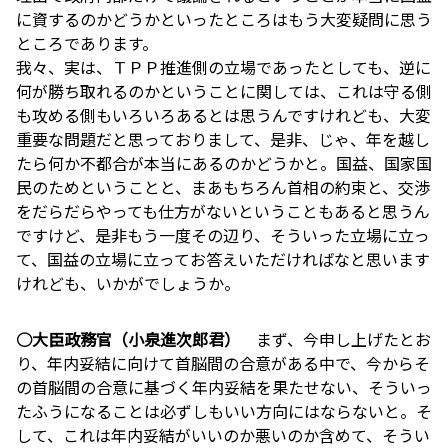
に資するのかどうかといったところはもう大変疑問に思う
ところであります。
我々、実は、ＴＰＰ推進側の立場であったとしても、逆に
何が勝ち取れるのかということに関しては、これは守る側
も攻める側もいろいろあるとは思うんですけれども、大変
重要な問題だと思っておりまして、是非、じゃ、年を越し
たら何か不都合が本当にあるのかどうかと。国益、国家国
民のためということと、まあもちろん首相の約束と、交渉
をだらだらやっても仕方がないということもあると思うん
ですけど、是非もう一度その辺り、そういった立場に立っ
て、国益の立場に立ってお答えいただければなと思います
けれども、いかがでしょうか。
○大臣政務官（小泉進次郎君）
まず、今申し上げたとお
り、年内妥結に向けて首脳間の合意がある中で、今からそ
の首脳間の合意に基づく年内妥結を果たせない、そういっ
たふうになることは必ずしもいい方向にはならないと。そ
して、これは年内妥結がいいのか悪いのか含めて、そうい