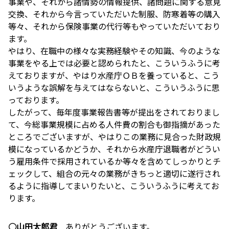
事業や、それから諸情勢の情報提供、諸問題に関する意見
交換、それから今言っていただいた制服、防寒着等の購入
等々、それから保険事業の代行等もやっていただいており
ます。
やはり、在職中の様々な実務経験やその知識、今のような
事業をやる上では必要と認められたと、こういうふうに考
えておりますが、やはり水産庁ＯＢを養っていると、こう
いうような誤解を与えてはならないと、こういうふうに思
っております。
したがって、毎年度事業報告書等が提出をされておりまし
て、今総事業規模に占める人件費の割合も御指摘があった
ところでございますが、やはりこの業務に見合った財政規
模になっているかどうか、それから水産庁退職者がどうい
う雇用条件で採用されているか等々を含めてしっかりとチ
ェックして、組合の元々の業務がきちっと適切に遂行され
るように指導してまいりたいと、こういうふうに考えてお
ります。
○山田太郎君
ありがとうございます。