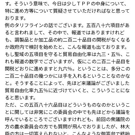
す。そういう意味で、今日は少しＴＰＰの中身について、
特に進め方等について質疑させていただければなと思って
おります。
例のタリフラインの話でございます。五百八十六項目があ
ると言われまして、その中で、報道ではありますけれど
も、調製品とか加工品の約二百二十品目の関税がなくなる
か政府内で検討を始めたと、こんな報道も出ております。
もし聖域の五項目を守ると貿易自由化率は九三・五％、こ
れも報道の数字でございますが、仮にこの二百二十品目を
関税どおりに進めますと九六％。ということは、多分この
二百二十品目の幾つかには手を入れるということなのかな
と。そうすることによって、先ほど来議論がございました
貿易自由化率九五％に近づけていくと、こういうことにな
ると思います。
ただ、この五百八十六品目はどういうものなのかというこ
とに関しては非常にこの委員会の中でも先ほどから議論を
呼んでいるところでございますけれども、前回の衆議院の
方の農水委員会の方でも質問が飛んでおりましたが、林大
臣の方は一切答えられないと、こんなような御答弁で終始