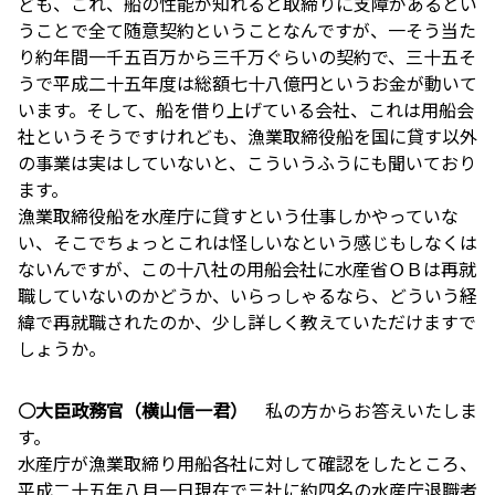
ども、これ、船の性能が知れると取締りに支障があるとい
うことで全て随意契約ということなんですが、一そう当た
り約年間一千五百万から三千万ぐらいの契約で、三十五そ
うで平成二十五年度は総額七十八億円というお金が動いて
います。そして、船を借り上げている会社、これは用船会
社というそうですけれども、漁業取締役船を国に貸す以外
の事業は実はしていないと、こういうふうにも聞いており
ます。
漁業取締役船を水産庁に貸すという仕事しかやっていな
い、そこでちょっとこれは怪しいなという感じもしなくは
ないんですが、この十八社の用船会社に水産省ＯＢは再就
職していないのかどうか、いらっしゃるなら、どういう経
緯で再就職されたのか、少し詳しく教えていただけますで
しょうか。
○大臣政務官（横山信一君）
私の方からお答えいたしま
す。
水産庁が漁業取締り用船各社に対して確認をしたところ、
平成二十五年八月一日現在で三社に約四名の水産庁退職者