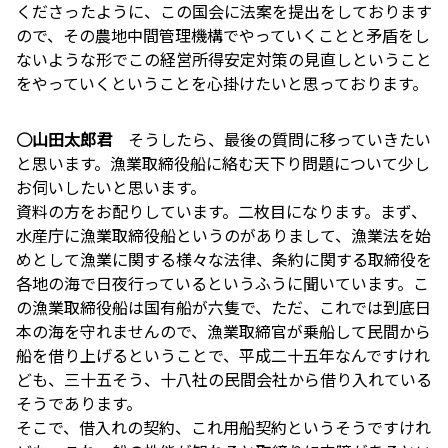
くださったように、この国会に法案を提出をしております
ので、その農地中間管理機構でやっていくことと矛盾をし
ないような形でこの経営所得安定対策の見直しということ
をやっていくということを心掛けたいと思っております。
○山田太郎君
そうしたら、最後の質問に移っていきたい
と思います。漁業取締役船に絡む天下り問題について少し
お伺いしたいと思います。
資料の方をお配りしています。二枚目になります。まず、
水産庁に漁業取締役船というのがありまして、漁業法を始
めとして漁業に関する様々な法律、条約に関する取締役を
各地の海で日夜行っているというふうに聞いています。こ
の漁業取締役船は国有船が六隻で、ただ、これでは到底日
本の海を守れませんので、漁業取締官が乗船して民間から
船を借り上げるということで、平成二十五年なんですけれ
ども、三十五そう、十八社の民間会社から借り入れている
そうであります。
そこで、借入れの契約、これ用船契約というそうですけれ