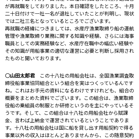
が再就職をしておりました。本日確認をしたところ、十月
二十日付けで一社一名が退社していたことが判明し、現状
では二社三名となっているところでございます。
再就職の経緯につきましては、水産庁漁業取締り船の運航
管理や漁業取締り業務に関する知識や経験、さらには海事
職員としての実務経験など、水産庁在職中の幅広い経験や
その知識が用船事業の適切な運営に必要と判断し採用され
たものと聞いております。
○山田太郎君
この十八社の用船会社は、全国漁業調査取
締役船事業協同組合という組合を実はつくっているんです
ね。これはお手元の資料になるわけですけれども、組合の
概要をまとめた資料でございます。この組合は、漁業取締
役船の乗組員の制服とか研修というのを主にやっているそ
うです。そして、この組合は十八社の用船会社から賦課
金、言わば上納金で運営されているということでありま
す。十八社の用船会社は国に船を貸し出す用船契約で得る
事業以外の収入はほとんどありませんから、この随意契約