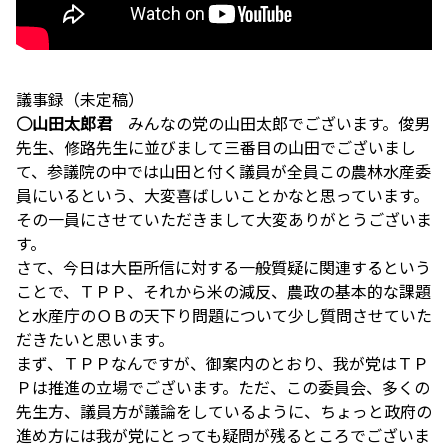
議事録（未定稿）
○山田太郎君
みんなの党の山田太郎でございます。俊男
先生、修路先生に並びまして三番目の山田でございまし
て、参議院の中では山田と付く議員が全員この農林水産委
員にいるという、大変喜ばしいことかなと思っています。
その一員にさせていただきまして大変ありがとうございま
す。
さて、今日は大臣所信に対する一般質疑に関連するという
ことで、ＴＰＰ、それから米の減反、農政の基本的な課題
と水産庁のＯＢの天下り問題について少し質問させていた
だきたいと思います。
まず、ＴＰＰなんですが、御案内のとおり、我が党はＴＰ
Ｐは推進の立場でございます。ただ、この委員会、多くの
先生方、議員方が議論をしているように、ちょっと政府の
進め方には我が党にとっても疑問が残るところでございま