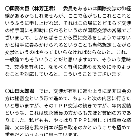
○国務大臣（林芳正君）
委員もあるいは国際交渉の御経
験があるかもしれませんが、ここで私がもしこれとこれと
いうふうに申し上げれば、それはこの場にとどまらず交渉
の相手国にも即時に伝わるというのが国際交渉の常識でご
ざいまして、しからばそこから更に交渉をしようではない
かと相手に畳みかけられるということも当然想定しながら
交渉というのはやってまいらなければならないと。これ、
一般論でもそういうことだと思いますので、そういう意味
で、交渉を有利に、なるべく有利に進めるために今のよう
なことを対応していると、こういうことでございます。
○山田太郎君
では、交渉が有利に進むように是非国会の
方は秘密会という形で進めて、ちょっと次の内容に行きた
いと思いますが、そのＴＰＰ交渉の続きですが、年内妥結
という話、これは徳永議員の方からも先ほど質問の方であ
りました。私どもも、やっぱりＴＰＰに関しては慎重な議
論、又は何を我々日本が勝ち取るのかということも極めて
重要だというふうに思っています。