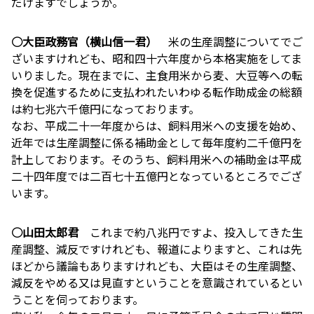
だけますでしょうか。
○大臣政務官（横山信一君）
米の生産調整についてでご
ざいますけれども、昭和四十六年度から本格実施をしてま
いりました。現在までに、主食用米から麦、大豆等への転
換を促進するために支払われたいわゆる転作助成金の総額
は約七兆六千億円になっております。
なお、平成二十一年度からは、飼料用米への支援を始め、
近年では生産調整に係る補助金として毎年度約二千億円を
計上しております。そのうち、飼料用米への補助金は平成
二十四年度では二百七十五億円となっているところでござ
います。
○山田太郎君
これまで約八兆円ですよ、投入してきた生
産調整、減反ですけれども、報道によりますと、これは先
ほどから議論もありますけれども、大臣はその生産調整、
減反をやめる又は見直すということを意識されているとい
うことを伺っております。