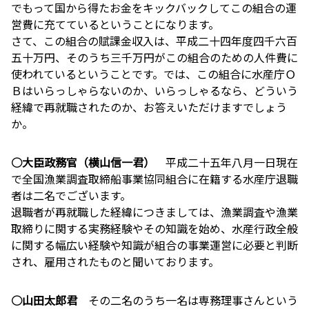
でもって国から得たお金をキックバックしてこの組合の運
営費に充てているということになります。
さて、この組合の賦課金収入は、平成二十四年度四千六百
五十万円、そのうち三千万円がこの組合のための人件費に
使われているということです。では、この組合に水産庁Ｏ
Ｂはいらっしゃらないのか、いらっしゃるなら、どういう
経緯で再就職されたのか、お答えいただけますでしょう
か。
○大臣政務官（横山信一君）
平成二十五年八月一日現在
で全国漁業調査取締船事業協同組合に在籍する水産庁退職
者は二名でございます。
退職者が再就職した経緯につきましては、漁業調査や漁業
取締りに関する実務経験やその知識を始め、水産行政全般
に関する幅広い経験や知識が組合の事業運営に必要と判断
され、雇用されたものと聞いております。
○山田太郎君
その二名のうち一名は専務理事さんという