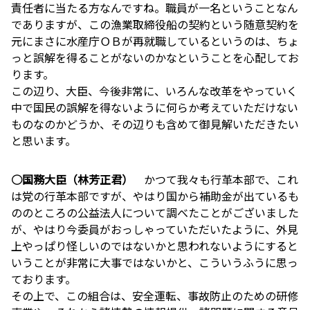
責任者に当たる方なんですね。職員が一名ということなん
でありますが、この漁業取締役船の契約という随意契約を
元にまさに水産庁ＯＢが再就職しているというのは、ちょ
っと誤解を得ることがないのかなということを心配してお
ります。
この辺り、大臣、今後非常に、いろんな改革をやっていく
中で国民の誤解を得ないように何らか考えていただけない
ものなのかどうか、その辺りも含めて御見解いただきたい
と思います。
○国務大臣（林芳正君）
かつて我々も行革本部で、これ
は党の行革本部ですが、やはり国から補助金が出ているも
ののところの公益法人について調べたことがございました
が、やはり今委員がおっしゃっていただいたように、外見
上やっぱり怪しいのではないかと思われないようにすると
いうことが非常に大事ではないかと、こういうふうに思っ
ております。
その上で、この組合は、安全運転、事故防止のための研修