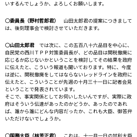
いするんでしょうか、よろしくお願いします。
○委員長（野村哲郎君）
山田太郎君の提案につきまして
は、後刻理事会で検討させていただきます。
○山田太郎君
では次に、この五百八十六品目を中心に、
自民党の西川ＴＰＰ対策委員長が、どの品目は関税撤廃に
応じるか応じないかということを検討してその結果を政府
に伝えたと、こういう報道も聞いております。特に、今度
は逆に、関税撤廃をしてはならないレッドラインを政府に
伝えたと、こういうことが先週の十月三十一日に記者会見
ということで発表されています。
そこで、事実関係としてお伺いしたいんですが、実際に政
府はそういう伝達があったのかどうか、あったのであれ
ば、誰から誰にどんな内容だったか、これも大臣、御答弁
いただけないでしょうか。
○国務大臣（林芳正君）
これは、十一月一日の甘利大臣