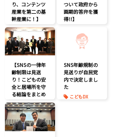
り、コンテンツ
ついて政府から
産業を第二の基
画期的答弁を獲
幹産業に！】
得!!】
エンタメ支援
エンタメ支援
二次創作保護
エンタメ産業
促進
著作権
デジタル著作
表現規制
権
規制改革
国会質疑
【SNSの一律年
SNS年齢規制の
海賊版
齢制限は見送
見送りが自民党
知的財産
り！こどもの安
内で決定しまし
経済政策
全と居場所を守
た
著作権
る結論をまとめ
こどもDX
表現規制
ました】
こどもの権利
質問主意書
こどもDX
こども政策
こどもの権利
ゲーム規制
こども政策
表現規制