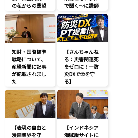
の私からの要望
で聞く～に講師
に応え、三谷法
として登壇。会
務副大臣がイン
場は満員御礼、
ドネシア法務副
絶えない人の出
大臣に運営……
入りと……
エンタメ支援
AI
知財・国際標準
【さんちゃんね
エンタメ産業
戦略について、
促進
る：災害関連死
産経新聞に記事
デジタル著作
をゼロに！―防
権
が記載されまし
災DXで命を守
国会質疑
た
る】
海賊版
報道記事
DX
知的財産
知的財産
命を守る
経済政策
著作権
防災
著作権
【表現の自由と
【インドネシア
漫画業界を守
海賊版サイトに