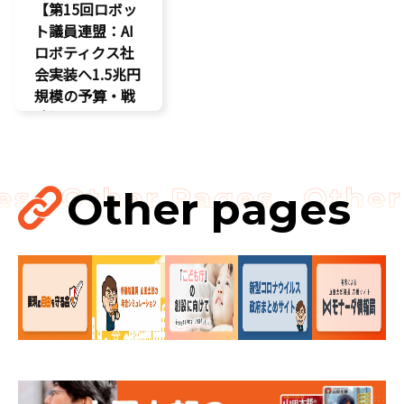
【第15回ロボッ
ト議員連盟：AI
ロボティクス社
会実装へ1.5兆円
規模の予算・戦
略提言】
AI
最先端技術
経済政策
Other pages
製造業
議員連盟