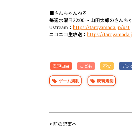
■さんちゃんねる
毎週水曜日22:00～ 山田太郎のさん
Ustream：
https://taroyamada.jp/ust
ニコニコ生放送：
https://taroyamada.
表現自由
こども
不安
デジ
ゲーム規制
表現規制
< 前の記事へ