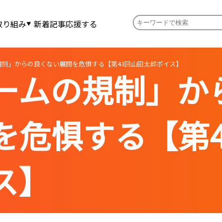
取り組み
新着記事
応援する
規制」からの良くない展開を危惧する【第43回山田太郎ボイス】
ームの規制」か
を危惧する【第4
ス】