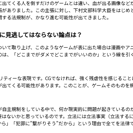
に出てくる人を倒すだけのゲームとは違い、血が出る画像など
張がありました。この主張に対し、下村文部科学大臣をはじめ
関する法規制が、かなり進む可能性が出てきました。
に見逃してはならない論点は？
ついて取り上げ、このようなゲームが表に出た場合は漫画やア
のは、「どこまでがダメでどこまでがいいのか」という線を引
リティーな表現です。CGでなければ、強く残虐性を感じること
が出てくる可能性があります。このことが、ゲームそのものを
が自主規制をしている中で、何か現実的に問題が起きているの
要はないかと思っているのです。立法には立法事実（立法する
から」「犯罪に”繋がりそう”だから」という理由で全てを法律