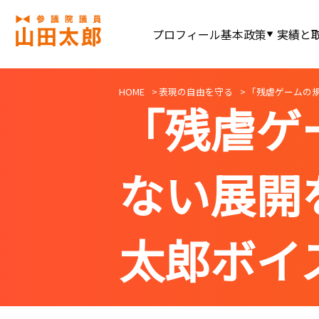
プロフィール
基本政策
実績と
HOME
表現の自由を守る
「残虐ゲームの
「残虐ゲ
ない展開
太郎ボイ