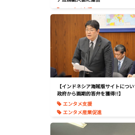
エンタメ支援
エンタメ産業促進
デジタル著作権
国会質疑
海賊版
知的財産
経済政策
著作権
【インドネシア海賊版サイトについ
政府から画期的答弁を獲得!!】
エンタメ支援
エンタメ産業促進
デジタル著作権
国会質疑
海賊版
知的財産
経済政策