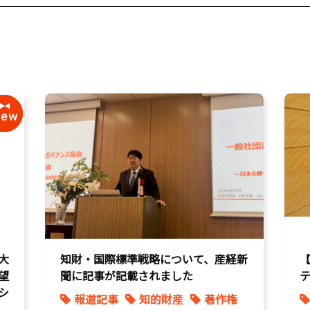
大
知財・国際標準戦略について、産経新
望
聞に記事が記載されました
シ
報道記事
知的財産
著作権