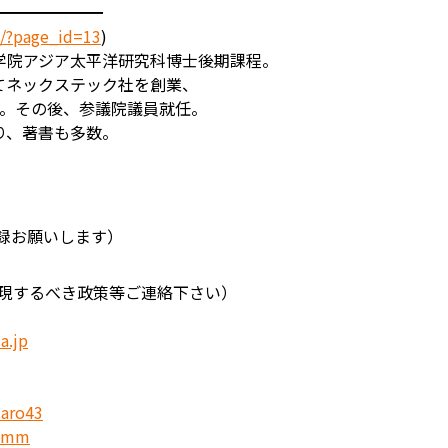
━━━━━━━
p/?page_id=13
)
学院アジア太平洋研究科博士後期課程。
てネックステック社を創業、
場。その後、参議院議員就任。
り、著書も多数。
録お願いします）
実現するべき政策等ご連絡下さい）
a.jp
taro43
p/mm