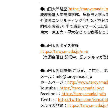
━━━━━━━━━━━━━━━━━
●山田太郎略歴(
https://taroyamada.j
慶應義塾大学経済学部、早稲田大学大
外資系コンサルティング会社などを経
同社を実質3年半で東証マザーズに上
東大・東工大・早大などでも教鞭をと
●山田太郎ボイス登録
https://taroyamada.jp/mm
（毎週金曜日 配信中。是非メルマガ登
●山田太郎連絡先(ご意見、ご質問、
メール：info@taroyamada.jp
ホームページ：
http://www.taroyamad
Youtube：
https://taroyamada.jp/yt
Facebook：
https://taroyamada.jp/fb
Twitter：
http://twitter.com/yamada
メルマガ登録：
https://taroyamada.j