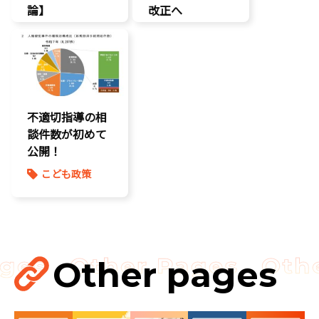
論】
改正へ
こどもDX
こどもの権利
こどもの権利
こども政策
こども政策
児童福祉法
命を守る
養子縁組
将来不安
不適切指導の相
談件数が初めて
公開！
こども政策
Other pages