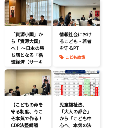
こどもの権利
こども政策
こどもDX
議員連盟
こどもの権利
障がい児者支
こども政策
援
「資源小国」か
養子縁組
情報社会におけ
ら「資源大国」
るこども・若者
へ！ 〜日本の勝
を守るPT
ち筋となる「循
こども政策
環経済（サーキ
ュラーエコノミ
ー）」とは？〜
環境部会
【こどもの命を
児童福祉法、
守る制度、今こ
「大人の都合」
そ本気で作る！
から「こども中
CDR法整備議
心へ」本気の法