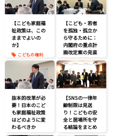
【こども家庭福
【こども・若者
祉政策は、この
を孤独・孤立か
ままでよいの
ら守るために：
か】
内閣府の重点計
画改定案の見直
こどもの権利
しを要求
】
こども政策
命を守る
いじめ対策
養子縁組
こどもの権利
こども政策
不登校支援
抜本的改革が必
【SNSの一律年
命を守る
要！日本のこど
齢制限は見送
子育て支援拡
も家庭福祉政策
り！こどもの安
充
はどのように変
全と居場所を守
孤独孤立対策
わるべきか
る結論をまとめ
将来不安
ました】
自民党