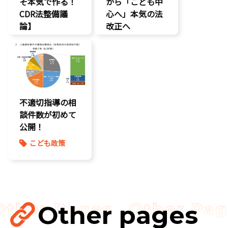
そ本気で作る！
から「こども中
CDR法整備議
心へ」本気の法
論】
改正へ
こどもDX
こどもの権利
こどもの権利
こども政策
こども政策
児童福祉法
命を守る
養子縁組
将来不安
不適切指導の相
談件数が初めて
公開！
こども政策
Other pages