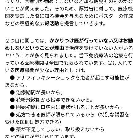
ったり、医者側が勧めてこないなど知る機会そのものがな
いことが伺えました。そのため、厚労省に対して、医療機
関を受診した際に知る機会を与えるためにポスターの作成
などの積極的な広報活動を提言していきます。
２つ目に関しては、
かかりつけ医が行っていない又はお勧
めしないということが理由
で治療を受けていない人がいる
ということが多く見られました。舌下免疫療法の治療を行
っている医療機関は全国でも限られています。受け入れて
いる医療機関が少ない理由としては、
● アナフィラキシーショックを患者が起こす可能性が
あるから。
● 治療期間が長いから。
● 花粉飛散期から投与できないから。
● 開始初期に口腔内に症状が出ることが多いから。
● 処方できる医師が限られているから（特別な講習を
受けた医師は処方できる）
● 薬が不足してしまい、取り扱えないから
などの理由が挙げられています。