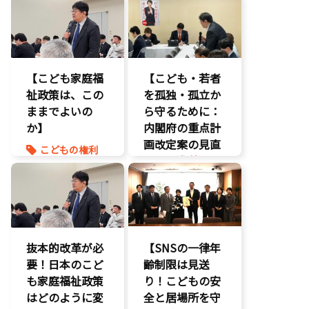
【こども家庭福
【こども・若者
祉政策は、この
を孤独・孤立か
ままでよいの
ら守るために：
か】
内閣府の重点計
画改定案の見直
こどもの権利
しを要求
】
こども政策
命を守る
いじめ対策
養子縁組
こどもの権利
こども政策
不登校支援
抜本的改革が必
【SNSの一律年
命を守る
要！日本のこど
齢制限は見送
子育て支援拡
も家庭福祉政策
り！こどもの安
充
はどのように変
全と居場所を守
孤独孤立対策