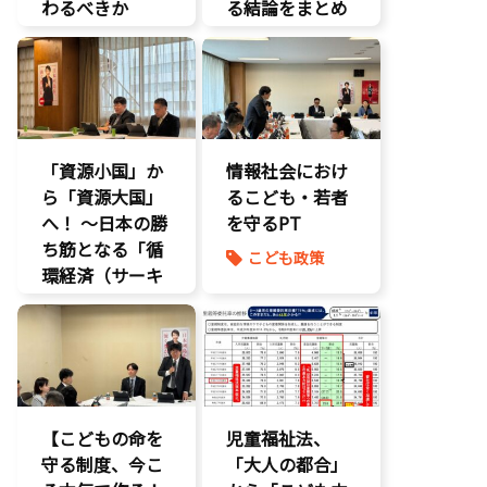
わるべきか
る結論をまとめ
将来不安
ました】
自民党
こどもの権利
こども政策
こどもDX
議員連盟
こどもの権利
障がい児者支
こども政策
援
「資源小国」か
養子縁組
情報社会におけ
ら「資源大国」
るこども・若者
へ！ 〜日本の勝
を守るPT
ち筋となる「循
こども政策
環経済（サーキ
ュラーエコノミ
ー）」とは？〜
環境部会
【こどもの命を
児童福祉法、
守る制度、今こ
「大人の都合」