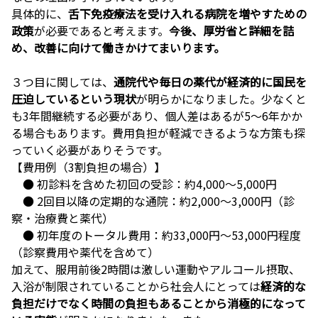
具体的に、
舌下免疫療法を受け入れる病院を増やすための
政策
が必要であると考えます。
今後、厚労省と詳細を詰
め、改善に向けて働きかけてまいります。
３つ目に関しては、
通院代や毎日の薬代が経済的に国民を
圧迫しているという現状
が明らかになりました。少なくと
も3年間継続する必要があり、個人差はあるが5〜6年かか
る場合もあります。費用負担が軽減できるような方策も探
っていく必要がありそうです。
【費用例（3割負担の場合）】
● 初診料を含めた初回の受診：約4,000～5,000円
● 2回目以降の定期的な通院：約2,000～3,000円（診
察・治療費と薬代）
● 初年度のトータル費用：約33,000円〜53,000円程度
（診察費用や薬代を含めて）
加えて、服用前後2時間は激しい運動やアルコール摂取、
入浴が制限されていることから社会人にとっては
経済的な
負担だけでなく時間の負担もあることから消極的になって