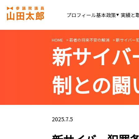
プロフィール
基本政策
実績と
HOME
若者の将来不安の解消
新サイバー
新サイバ
制との闘
2025.7.5