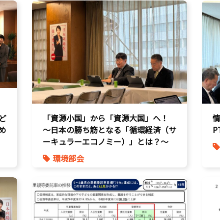
命を守る
子育て支援拡充
孤独孤立対策
将来不安
自民党
ど
「資源小国」から「資源大国」へ！
め
〜日本の勝ち筋となる「循環経済（サ
P
ーキュラーエコノミー）」とは？〜
環境部会