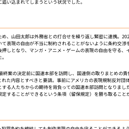
に追い込まれてしまうという状況でした。
め、山田太郎は外務省との打合せを繰り返し緊密に連携。20
いて表現の自由が不当に制約されることがないように条約交渉
後押しとなり、マンガ・アニメ・ゲームの表現の自由を守る、
た。
の最終案の決定前に国連本部を訪問し、国連側の取りまとめの
とれた内容とすべきと要請。事前にアメリカの表現規制反対団
とする人たちからの期待を背負っての国連本部訪問となりまし
限定することができるという条項（留保規定）を勝ち取ること
ー犯罪条約を締結しても創作表現の自由を守ることができるよ