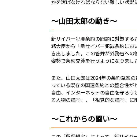
かを選ばなければならない難しい状況
～山田太郎の動き～
新サイバー犯罪条約の問題に対処するた
務大臣から「新サイバー犯罪条約にお
き出しました。この答弁が外務省への
姿勢で条約交渉を行うようになりまし
また、山田太郎は2024年の条約草案
っている既存の国連条約との整合性が
自由、インターネットの自由を守ろう
る人物の描写」、「視覚的な描写」に
～これからの闘い～
この「留保規定」によって、新サイバ