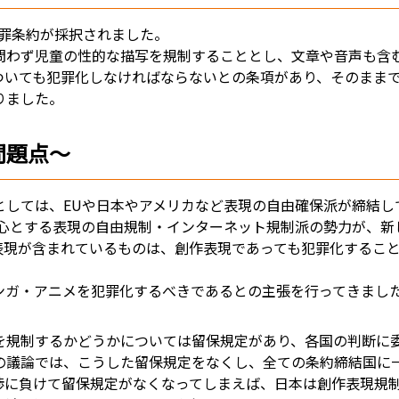
犯罪条約が採択されました。
問わず児童の性的な描写を規制することとし、文章や音声も含
ついても犯罪化しなければならないとの条項があり、そのまま
りました。
問題点～
としては、EUや日本やアメリカなど表現の自由確保派が締結し
中心とする表現の自由規制・インターネット規制派の勢力が、
表現が含まれているものは、創作表現であっても犯罪化するこ
ンガ・アニメを犯罪化するべきであるとの主張を行ってきまし
を規制するかどうかについては留保規定があり、各国の判断に
の議論では、こうした留保規定をなくし、全ての条約締結国に
渉に負けて留保規定がなくなってしまえば、日本は創作表現規