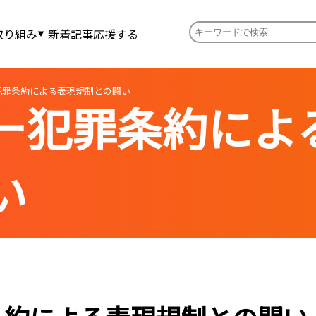
取り組み
新着記事
応援する
犯罪条約による表現規制との闘い
ー犯罪条約によ
い