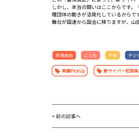
しかし、本当の闘いはここからです。
種団体の動きが活発化しているからです
舞台が国連から国会に移りますが、山
表現自由
こども
不安
デジ
実績PickUp
新サイバー犯罪条
< 前の記事へ