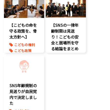
命を守る
児童福祉法
孤独孤立対策
児童虐待対策
命を守る
【こどもの命を
【SNSの一律年
守る政策を、骨
齢制限は見送
太方針へ】
り！こどもの安
全と居場所を守
こどもの権利
る結論をまとめ
こども政策
ました】
児童虐待対策
命を守る
こどもDX
子育て支援拡
こどもの権利
充
こども政策
孤独孤立対策
SNS年齢規制の
将来不安
見送りが自民党
内で決定しまし
た