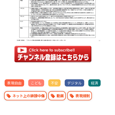
表現自由
こども
不安
デジタル
経済
ネット上の誹謗中傷
動画
表現規制