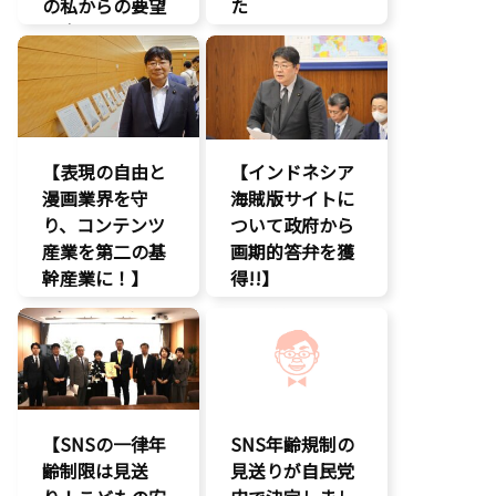
の私からの要望
た
に応え、三谷法
報道記事
務副大臣がイン
知的財産
ドネシア法務副
著作権
大臣に運営……
エンタメ支援
【表現の自由と
【インドネシア
エンタメ産業
漫画業界を守
促進
海賊版サイトに
り、コンテンツ
デジタル著作
ついて政府から
権
産業を第二の基
画期的答弁を獲
国会質疑
幹産業に！】
得!!】
海賊版
エンタメ支援
エンタメ支援
知的財産
二次創作保護
エンタメ産業
経済政策
促進
著作権
著作権
デジタル著作
表現規制
権
規制改革
国会質疑
【SNSの一律年
SNS年齢規制の
海賊版
齢制限は見送
見送りが自民党
知的財産