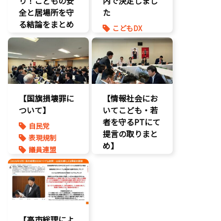
り！こどもの安
内で決定しまし
経済政策
全と居場所を守
た
著作権
る結論をまとめ
こどもDX
表現規制
ました】
こどもの権利
質問主意書
こどもDX
こども政策
こどもの権利
ゲーム規制
こども政策
表現規制
【国旗損壊罪に
【情報社会にお
ついて】
いてこども・若
者を守るPTにて
自民党
提言の取りまと
表現規制
め】
議員連盟
こどもの権利
こども政策
ネット上の誹
謗中傷
自民党
【高市総理によ