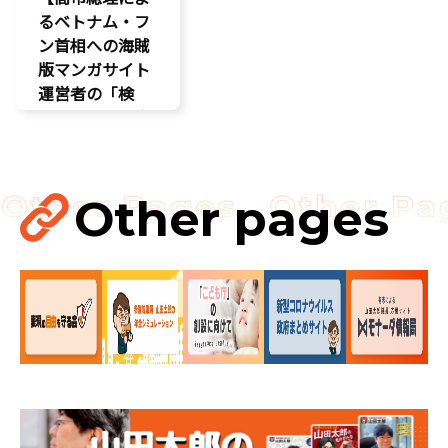
るベトナム・フ
ン首相への海賊
版マンガサイト
運営者の「検
挙」の要請を実
現!!果たされな
い場合はODAの
見直し……
Other pages
国会
国会質疑
海賊版
知的財産