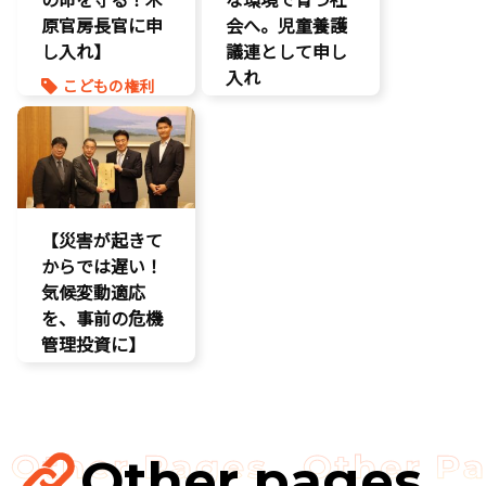
子育て支援拡
原官房長官に申
充
会へ。児童養護
し入れ】
孤独孤立対策
議連として申し
将来不安
入れ
こどもの権利
自民党
こども政策
こども政策
命を守る
児童福祉法
孤独孤立対策
児童虐待対策
命を守る
【災害が起きて
からでは遅い！
気候変動適応
を、事前の危機
管理投資に】
環境部会
経済政策
Other pages