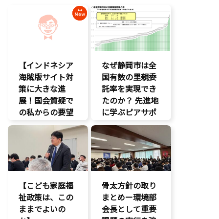
【インドネシア
なぜ静岡市は全
海賊版サイト対
国有数の里親委
策に大きな進
託率を実現でき
展！国会質疑で
たのか？ 先進地
の私からの要望
に学ぶピアサポ
に応え、三谷法
ートと支援体制
務副大臣がイン
の核心
ドネシア法務副
こども政策
大臣に運営……
児童福祉法
エンタメ支援
児童虐待対策
【こども家庭福
骨太方針の取り
エンタメ産業
社会的養護
祉政策は、この
促進
まとめー環境部
養子縁組
ままでよいの
デジタル著作
会長として重要
権