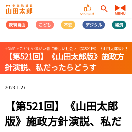
SNSで応援
表現自由
こども
不安
デジタル
経済
HOME
こどもや障がい者に優しい社会
【第521回】《山田太郎版》施政
【第521回】《山田太郎版》施政方
針演説、私だったらどうす
る！？ （2023/01/25）
2023.1.27
【第521回】《山田太郎
版》施政方針演説、私だ