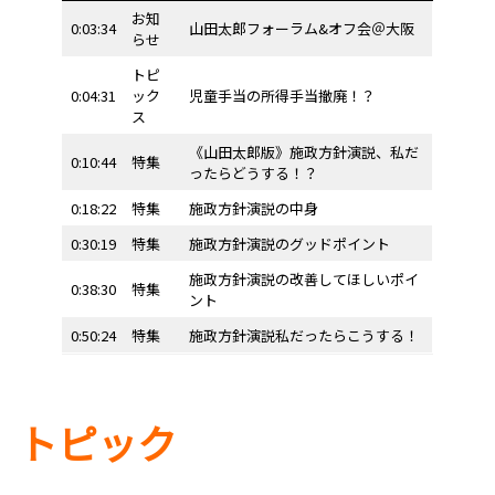
お知
0:03:34
山田太郎フォーラム&オフ会＠大阪
らせ
トピ
0:04:31
ック
児童手当の所得手当撤廃！？
ス
《山田太郎版》施政方針演説、私だ
0:10:44
特集
ったらどうする！？
0:18:22
特集
施政方針演説の中身
0:30:19
特集
施政方針演説のグッドポイント
施政方針演説の改善してほしいポイ
0:38:30
特集
ント
0:50:24
特集
施政方針演説私だったらこうする！
トピック