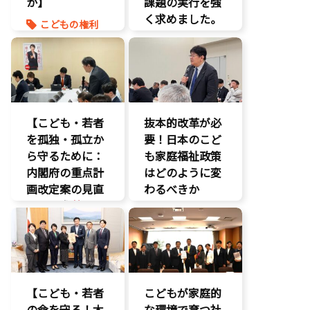
か】
課題の実行を強
国会質疑
く求めました。
こどもの権利
海賊版
こども政策
クマ対策
知的財産
命を守る
環境部会
経済政策
養子縁組
知的財産
著作権
【こども・若者
抜本的改革が必
を孤独・孤立か
要！日本のこど
ら守るために：
も家庭福祉政策
内閣府の重点計
はどのように変
画改定案の見直
わるべきか
しを要求
】
こどもの権利
いじめ対策
こども政策
こどもの権利
議員連盟
こども政策
障がい児者支
援
不登校支援
【こども・若者
こどもが家庭的
養子縁組
命を守る
の命を守る！木
な環境で育つ社