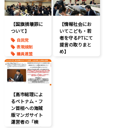
こどもの権利
ゲーム規制
こども政策
表現規制
【国旗損壊罪に
【情報社会にお
ついて】
いてこども・若
者を守るPTにて
自民党
提言の取りまと
表現規制
め】
議員連盟
こどもの権利
こども政策
ネット上の誹
謗中傷
自民党
【高市総理によ
るベトナム・フ
ン首相への海賊
版マンガサイト
運営者の「検