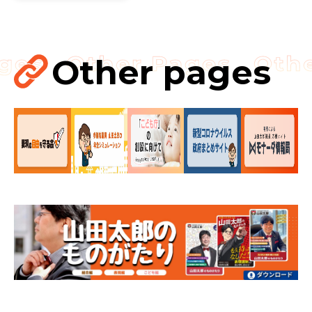
挙」の要請を実
現!!果たされな
い場合はODAの
見直し……
Other pages
国会
国会質疑
海賊版
知的財産