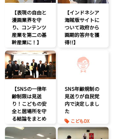
エンタメ支援
【表現の自由と
【インドネシア
エンタメ産業
漫画業界を守
促進
海賊版サイトに
り、コンテンツ
デジタル著作
ついて政府から
権
産業を第二の基
画期的答弁を獲
国会質疑
幹産業に！】
得!!】
海賊版
エンタメ支援
エンタメ支援
知的財産
二次創作保護
エンタメ産業
経済政策
促進
著作権
著作権
デジタル著作
表現規制
権
規制改革
国会質疑
【SNSの一律年
SNS年齢規制の
海賊版
齢制限は見送
見送りが自民党
知的財産
り！こどもの安
内で決定しまし
経済政策
全と居場所を守
た
著作権
る結論をまとめ
こどもDX
表現規制
ました】
こどもの権利
質問主意書
こどもDX
こども政策