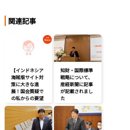
関連記事
【インドネシア
知財・国際標準
海賊版サイト対
戦略について、
策に大きな進
産経新聞に記事
展！国会質疑で
が記載されまし
の私からの要望
た
に応え、三谷法
報道記事
務副大臣がイン
知的財産
ドネシア法務副
著作権
大臣に運営……