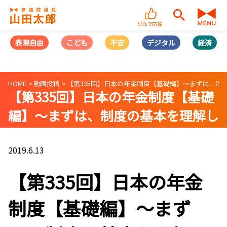
SNSで応援
表現自由
こども
不安
デジタル
経済
HOME
動画投稿
【第335回】日本の年金制度【基礎編】〜まずは、
【第335回】日本の年金制度【基礎
編】〜まずは、制度の基本を理解し
よう〜【山田太郎のさんちゃんね
る】
2019.6.13
【第335回】日本の年金
制度【基礎編】〜まず