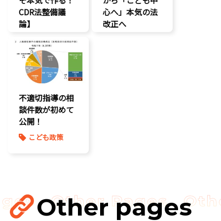
CDR法整備議
心へ」本気の法
論】
改正へ
こどもDX
こどもの権利
こどもの権利
こども政策
こども政策
児童福祉法
命を守る
養子縁組
将来不安
不適切指導の相
談件数が初めて
公開！
こども政策
Other pages