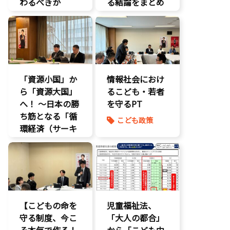
わるべきか
る結論をまとめ
将来不安
ました】
自民党
こどもの権利
こども政策
こどもDX
議員連盟
こどもの権利
障がい児者支
こども政策
援
「資源小国」か
養子縁組
情報社会におけ
ら「資源大国」
るこども・若者
へ！ 〜日本の勝
を守るPT
ち筋となる「循
こども政策
環経済（サーキ
ュラーエコノミ
ー）」とは？〜
環境部会
【こどもの命を
児童福祉法、
守る制度、今こ
「大人の都合」
そ本気で作る！
から「こども中