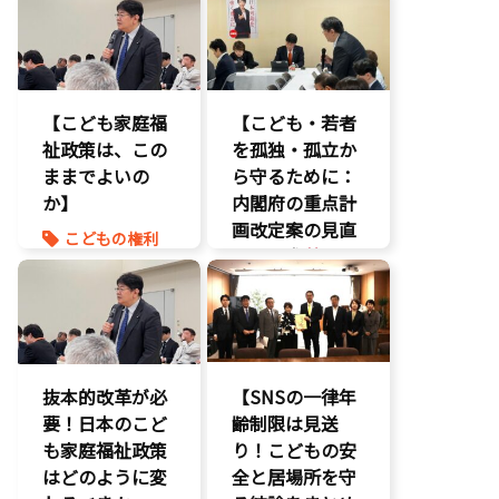
【こども家庭福
【こども・若者
祉政策は、この
を孤独・孤立か
ままでよいの
ら守るために：
か】
内閣府の重点計
画改定案の見直
こどもの権利
しを要求
】
こども政策
命を守る
いじめ対策
養子縁組
こどもの権利
こども政策
不登校支援
抜本的改革が必
【SNSの一律年
命を守る
要！日本のこど
齢制限は見送
子育て支援拡
も家庭福祉政策
り！こどもの安
充
はどのように変
全と居場所を守
孤独孤立対策