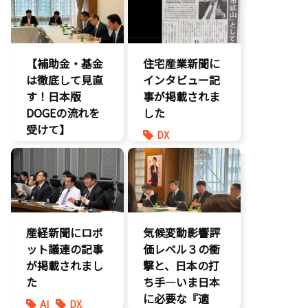
環境部会
【補助金・基金
住宅産業新聞に
は徹底して見直
インタビュー記
す！日本版
事が掲載されま
DOGEの流れを
した
受けて】
DX
環境部会
報道記事
経済政策
環境部会
防災
産経新聞にロボ
気候変動影響評
ット議連の記事
価レベル３の衝
が掲載されまし
撃と、日本の打
た
ち手―いま日本
に必要な『適
AI
DX