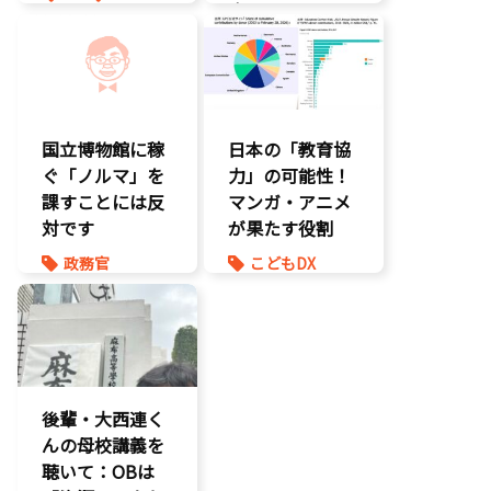
応』とは
最先端技術
製造業
環境部会
国立博物館に稼
日本の「教育協
ぐ「ノルマ」を
力」の可能性！
課すことには反
マンガ・アニメ
対です
が果たす役割
政務官
こどもDX
知的財産
こども政策
議員連盟
後輩・大西連く
んの母校講義を
聴いて：OBは