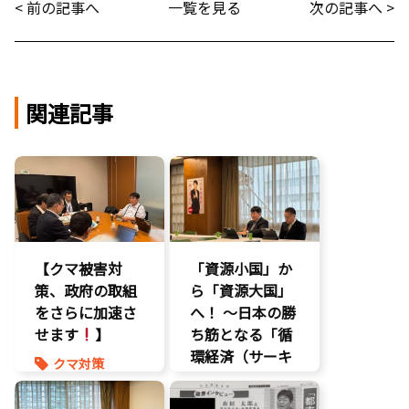
< 前の記事へ
一覧を見る
次の記事へ >
関連記事
【クマ被害対
「資源小国」か
策、政府の取組
ら「資源大国」
をさらに加速さ
へ！ 〜日本の勝
せます
】
ち筋となる「循
環経済（サーキ
クマ対策
ュラーエコノミ
ヒグマ対策
ー）」とは？〜
環境部会