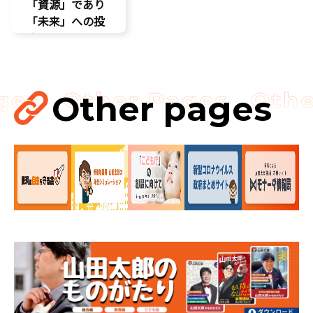
「資源」であり
「未来」への投
資だ
孤独孤立対策
視察
講演会
Other pages