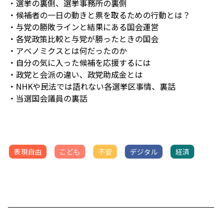
・選挙の裏側、選挙事務所の裏側
・候補者の一日の動きと票を取るための行動とは？
・与党の勝敗ラインと結果にある国会運営
・各党政策比較と与党が勝ったときの国会
・アベノミクスとは何だったのか
・自分の気に入った候補を応援するには
・政党と会派の違い、政党助成金とは
・NHKや民法では語れない各選挙区事情、裏話
・当選国会議員の裏話
表現自由
こども
不安
デジタル
経済