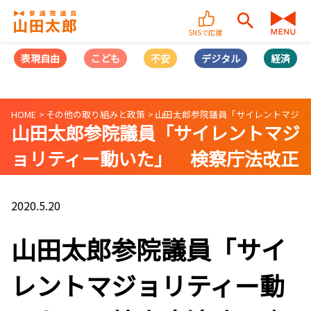
SNSで応援
表現自由
こども
不安
デジタル
経済
HOME
その他の取り組みと政策
山田太郎参院議員「サイレントマジョ
山田太郎参院議員「サイレントマジ
ョリティー動いた」 検察庁法改正
案見送り-産経新聞
2020.5.20
山田太郎参院議員「サイ
レントマジョリティー動