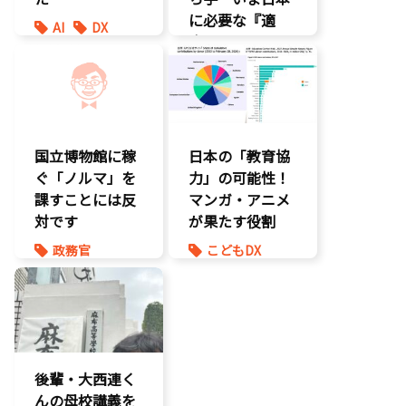
に必要な『適
AI
DX
応』とは
最先端技術
製造業
環境部会
国立博物館に稼
日本の「教育協
ぐ「ノルマ」を
力」の可能性！
課すことには反
マンガ・アニメ
対です
が果たす役割
政務官
こどもDX
知的財産
こども政策
議員連盟
後輩・大西連く
んの母校講義を