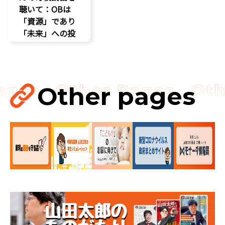
聴いて：OBは
「資源」であり
「未来」への投
資だ
孤独孤立対策
視察
講演会
Other pages