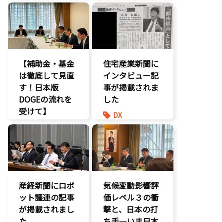
ュラーエコノミ
ヒグマ対策
ー）」とは？〜
環境部会
環境部会
【補助金・基金
住宅産業新聞に
は徹底して見直
インタビュー記
す！日本版
事が掲載されま
DOGEの流れを
した
受けて】
DX
環境部会
報道記事
経済政策
環境部会
防災
産経新聞にロボ
気候変動影響評
ット議連の記事
価レベル３の衝
が掲載されまし
撃と、日本の打
た
ち手―いま日本