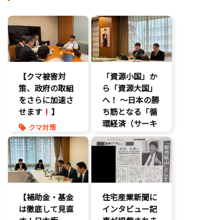
【クマ被害対
「資源小国」か
策、政府の取組
ら「資源大国」
をさらに加速さ
へ！ 〜日本の勝
せます
】
ち筋となる「循
環経済（サーキ
クマ対策
ュラーエコノミ
ヒグマ対策
ー）」とは？〜
環境部会
環境部会
【補助金・基金
住宅産業新聞に
は徹底して見直
インタビュー記