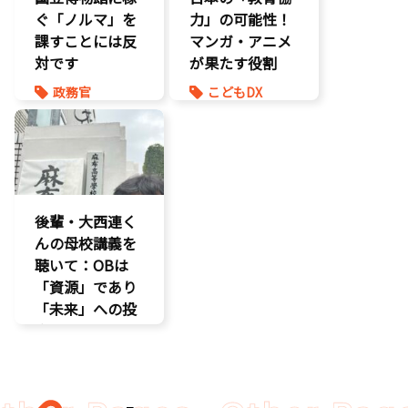
ぐ「ノルマ」を
力」の可能性！
課すことには反
マンガ・アニメ
対です
が果たす役割
政務官
こどもDX
知的財産
こども政策
議員連盟
後輩・大西連く
んの母校講義を
聴いて：OBは
「資源」であり
「未来」への投
資だ
孤独孤立対策
視察
講演会