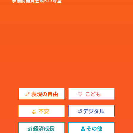
参議院議員会館623号室
表現の自由
こども
不安
デジタル
経済成長
その他