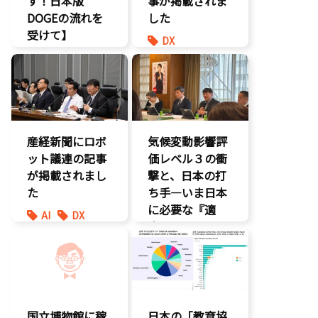
す！日本版
事が掲載されま
DOGEの流れを
した
受けて】
DX
環境部会
報道記事
経済政策
環境部会
防災
産経新聞にロボ
気候変動影響評
ット議連の記事
価レベル３の衝
が掲載されまし
撃と、日本の打
た
ち手―いま日本
に必要な『適
AI
DX
応』とは
最先端技術
製造業
環境部会
国立博物館に稼
日本の「教育協