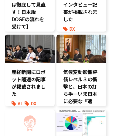
は徹底して見直
インタビュー記
す！日本版
事が掲載されま
DOGEの流れを
した
受けて】
DX
環境部会
報道記事
経済政策
環境部会
防災
産経新聞にロボ
気候変動影響評
ット議連の記事
価レベル３の衝
が掲載されまし
撃と、日本の打
た
ち手―いま日本
に必要な『適
AI
DX
応』とは
最先端技術
製造業
環境部会