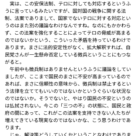
実は、この安保法制、テロに対しても対応するというふ
うに言っているみたいですが、国対国の戦争に関する法
制、法案でありまして、国家でないテロに対する対応とい
うのはまた別の議論なわけなんですね。なのにもかかわら
ず、この法案を強化することによってテロの脅威が高まる
のではないかという、こういった矛盾を持っているわけで
あります。まさに法的安定性がなく、拡大解釈すれば、自
民党さんが一生懸命否定している徴兵ということにもつな
がると。
午前中も徴兵制はありませんというふうに議論をしてい
ましたが、ここまで国民のまさに不安が高まっているので
あれば、まさに信頼性の意味から、徴兵制は禁止するとい
う法律を立ててもいいのではないかというぐらいな状況な
のではないか。そうでないと、やはり国民の不安というの
は払拭されない。今この「三つの不」の状態に、国民と政
府の間にあって、これがこの法案を支持できない人たちが
増えてきている現実なのではないかな、こう思うわけであ
ります。
じゃ、解決策どうしていくかということなわけでありま