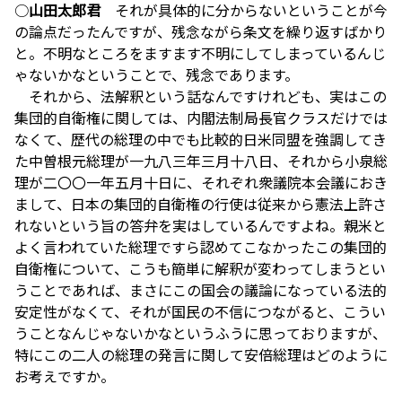
○
山田太郎君
それが具体的に分からないということが今
の論点だったんですが、残念ながら条文を繰り返すばかり
と。不明なところをますます不明にしてしまっているんじ
ゃないかなということで、残念であります。
それから、法解釈という話なんですけれども、実はこの
集団的自衛権に関しては、内閣法制局長官クラスだけでは
なくて、歴代の総理の中でも比較的日米同盟を強調してき
た中曽根元総理が一九八三年三月十八日、それから小泉総
理が二〇〇一年五月十日に、それぞれ衆議院本会議におき
まして、日本の集団的自衛権の行使は従来から憲法上許さ
れないという旨の答弁を実はしているんですよね。親米と
よく言われていた総理ですら認めてこなかったこの集団的
自衛権について、こうも簡単に解釈が変わってしまうとい
うことであれば、まさにこの国会の議論になっている法的
安定性がなくて、それが国民の不信につながると、こうい
うことなんじゃないかなというふうに思っておりますが、
特にこの二人の総理の発言に関して安倍総理はどのように
お考えですか。