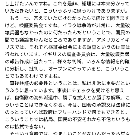
し上げたいんですね。これを是非、総理には本来分かって
いただきたいと、こういうふうに思うわけでありますが。
もう一つ、答えていただけなかったんで続けて聞きます
けど、検証委員会ですね。イラク戦争時が非常に、大量破
壊兵器もなかったのに何だったんだということで、国民の
間でも議論を呼んだところでありますが、アメリカとイギ
リスでは、それぞれ検証委員会による調査というのは実は
行われています。イギリスの調査委員会は、大量破壊兵器
の報告作成に当たって、様々な判断、いろんな情報を的確
に分析し、批判し、オープンにやっていると、こういうこ
とでもあるわけですよね。
事後検証の必要性ということは、私は非常に重要だとい
うふうに思っています。事後にチェックを受けると思え
ば、自衛隊の海外派遣中、勝手な拡大とか勝手な解釈、こ
ういうことはできなくなる。今は、国会の承認又は法律に
のっとっていれば政府はフリーハンドで何でもできると。
こういうことでは結局、国民の不安それから不信というも
のは払拭できない。
そういう意味では、やましいことがないんだったら堂々