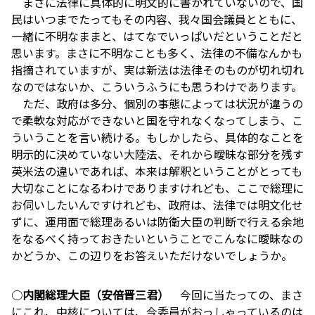
まさに法律に具体的に明文的に書かれていないので、国
民はいつまでたってもその内容、我々国会議員とともに、
一緒に不明なままと、はてなでいっぱいだということだと
思います。まさに不明なことも多く、法律の不備なんかも
指摘されていますが、実は新法は法律そのものが切れ切れ
なのではないか、こういうふうにも思うわけであります。
ただ、政府は多分、個別の事態によっては状況が違うの
で柔軟な対応ができないと国を守れなくなってしまう、こ
ういうことを言い続ける。もしかしたら、具体的なことを
明示的に決めていない大陸法、それから曖昧な部分を残す
英米法の違いであれば、本来は解釈ということがとっても
大切なことになるわけでありますけれども、ここで総理に
お伺いしたいんですけれども、政府は、法律では明文化せ
ずに、運用面で総理あるいは防衛大臣の判断で行える余地
をなるべく持っておきたいということでこんなに曖昧なの
かどうか、この辺りをお答えいただけないでしょうか。
○
内閣総理大臣（安倍晋三君）
今回に当たっての、まさ
にこれ、中核については、今委員がおっしゃっているのは