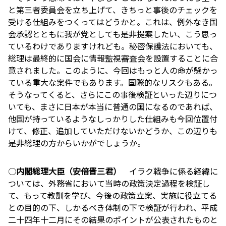
と第三者委員会を立ち上げて、きちっと事後のチェックを
受ける仕組みをつくってはどうかと。これは、例外なき国
会承認とともに我が党としても是非提案したい、こう思っ
ているわけでありますけれども。秘密保護法においても、
総理は最終的に国会に情報監視審査会を設置することに合
意されました。このように、今回はもっと人の命が懸かっ
ている重大な案件でもあります。国際的なリスクもある。
そうなってくると、さらにこの事後検証といった辺りにつ
いても、まさに日本が本当に普通の国になるのであれば、
他国が持っているようなしっかりした仕組みも今回位置付
けて、修正、追加していただけないかどうか、この辺りも
是非総理の方からいかがでしょうか。
○
内閣総理大臣（安倍晋三君）
イラク戦争に係る経緯に
ついては、外務省において当時の政策決定過程を検証し
て、もって教訓を学び、今後の政策立案、実施に役立てる
との目的の下、しかるべき体制の下で検証が行われ、平成
二十四年十二月にその結果のポイントが公表されたものと