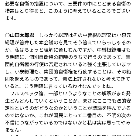
必要な自衛の措置について、三要件の中にとどまる自衛の
措置はとり得ると、このように考えているところでござい
ます。
○
山田太郎君
しっかり総理はその中曽根総理又は小泉元
総理が答弁した本会議のを見てそう答えていらっしゃるの
か、私はちょっと理解に苦しむんですが、中曽根総理はも
う明確に、個別自衛権の範疇のうちで行うのであって、集
団的自衛権の行使は否定されていると強く主張しています
し、小泉総理も、集団的自衛権を行使することは、その範
囲を超えるものであって、憲法上許されないと考えてきて
いると、こう明確に言っているわけなんですよね。
フルスペック論、一部というようなことの解釈がまた発
生どんどんしていくということが、まさにここでも法的安
定性というのがどうなのかということが議論を呼んでいる
のではないか、これが国民にとって二番目の、不明の次の
不信につながっているのではないかと私は実は思ってやみ
ません。