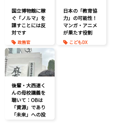
国立博物館に稼
日本の「教育協
ぐ「ノルマ」を
力」の可能性！
課すことには反
マンガ・アニメ
対です
が果たす役割
政務官
こどもDX
知的財産
こども政策
議員連盟
後輩・大西連く
んの母校講義を
聴いて：OBは
「資源」であり
「未来」への投
資だ
孤独孤立対策