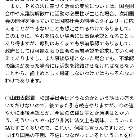
また、ＰＫＯ法に基づく活動の実施については、国会閉
会中や衆議院解散中に活動の必要性が生じた場合、次期国
会の開催を待っていては国際社会の期待にタイムリーに応
えることができないことも想定されるわけでありまして、
このように、やむを得ない場合には事後承認となることも
あり得ますが、原則はあくまでも事前承認でありまして、
政府としては可能な限り国会の事前承認を追求していく考
えでありますし、また事後承認となった場合でも、不承認
の議決があった場合には活動を終結させなければならない
ことから、歯止めとして機能しないわけではもちろんない
わけであります。
○
山田太郎君
検証委員会はどうなのかという話はお答え
いただけないので、後でまた引き続きやりますが、今の速
やかに事後承認とか、今回の法律は等とか原則はとかい
う、そういったやっぱり非常に法文上も曖昧、こういった
話もすごく多いので、これが、何度も言うんですけど、や
っぱり国民の不明、不信につながっているということを申