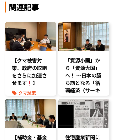
関連記事
【クマ被害対
「資源小国」か
策、政府の取組
ら「資源大国」
をさらに加速さ
へ！ 〜日本の勝
せます
】
ち筋となる「循
環経済（サーキ
クマ対策
ュラーエコノミ
ヒグマ対策
ー）」とは？〜
環境部会
環境部会
【補助金・基金
住宅産業新聞に