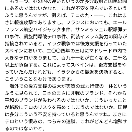
もう一つ、心の内の違いというのが多分政府と国民の間
にあるのではないかなと。これが不安を呼んでいるという
ふうに思うんですが、例えば、テロの九・一一、これはま
さに報復攻撃でありますし、フランスにおいても、エール
フランス航空ハイジャック事件、サンミッシェル駅爆弾テ
ロ事件、凱旋門爆破テロ事件、武装イスラム勢力の関与が
指摘されていると。イラク戦争では後方支援を行っていた
スペインにおいて、二〇〇四年の三月にマドリード市内で
大きなテロがありまして、百九十一名が亡くなる、二千名
以上が負傷する。これによってスペインは、後方支援をや
っていたんだけれども、イラクからの撤退を決断すると、
こういうことなわけであります。
海外での後方支援の拡大が実質の武力行使の一体という
ふうに見られて、日本のまさに非戦のブランド、それから
平和のブランドが失われるのではないか、こういったこと
が格段にテロのリスクを高めてしまうのではないか、国民
は多分こういう不安を持っていると思うんですね。まさに
テロという恨みの、つらみの連鎖、これがどんどん増殖す
るのではないかと。