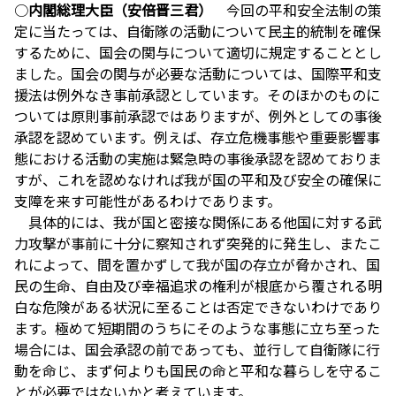
○
内閣総理大臣（安倍晋三君）
今回の平和安全法制の策
定に当たっては、自衛隊の活動について民主的統制を確保
するために、国会の関与について適切に規定することとし
ました。国会の関与が必要な活動については、国際平和支
援法は例外なき事前承認としています。そのほかのものに
ついては原則事前承認ではありますが、例外としての事後
承認を認めています。例えば、存立危機事態や重要影響事
態における活動の実施は緊急時の事後承認を認めておりま
すが、これを認めなければ我が国の平和及び安全の確保に
支障を来す可能性があるわけであります。
具体的には、我が国と密接な関係にある他国に対する武
力攻撃が事前に十分に察知されず突発的に発生し、またこ
れによって、間を置かずして我が国の存立が脅かされ、国
民の生命、自由及び幸福追求の権利が根底から覆される明
白な危険がある状況に至ることは否定できないわけであり
ます。極めて短期間のうちにそのような事態に立ち至った
場合には、国会承認の前であっても、並行して自衛隊に行
動を命じ、まず何よりも国民の命と平和な暮らしを守るこ
とが必要ではないかと考えています。