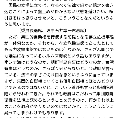
国民の立場に立てば、なるべく法律で細かい規定を書き
込むことによって歯止めが掛からない状態を避けたい、線
引きをはっきりさせたいと、こういうことなんだというふ
うに思います。
〔委員長退席、理事石井準一君着席〕
ただ、集団的自衛権を行使する前提となる存立危機事態
が一体何なのか、それから、存立危機事態であったとして
も武力攻撃事態ではないものは何なのか、さんざん国会で
も議論になっているホルムズ海峡という話もありますが、
南シナ海はどうなのか、朝鮮半島有事はどうなのか、台湾
有事はどうなのか、さっぱり分からないと。今政府が言っ
ている、法律のまさに切れ目なきというふうに言っていま
すが、集団的自衛権でなくとも個別自衛権でほとんどクリ
アできるのではないかと、こういう質疑もずっと衆議院段
階から行われてきた。それでも政府はこだわって集団的自
衛権を法律上認めるということを言うのは、何かそれ以上
のことを政府がやりたいのではないかと、こういうふうに
疑ってしまうわけでもあります。