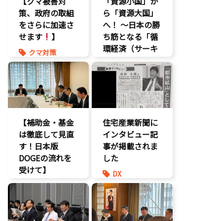
【クマ被害対
「資源小国」か
策、政府の取組
ら「資源大国」
をさらに加速さ
へ！ 〜日本の勝
せます
】
ち筋となる「循
環経済（サーキ
クマ対策
ュラーエコノミ
ヒグマ対策
ー）」とは？〜
環境部会
環境部会
【補助金・基金
住宅産業新聞に
は徹底して見直
インタビュー記
す！日本版
事が掲載されま
DOGEの流れを
した
受けて】
DX
環境部会
報道記事
経済政策
環境部会
防災