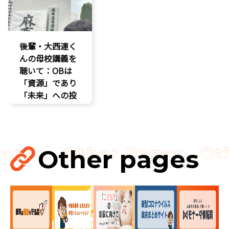
後輩・大西連く
んの母校講義を
聴いて：OBは
「資源」であり
「未来」への投
資だ
孤独孤立対策
視察
講演会
Other pages