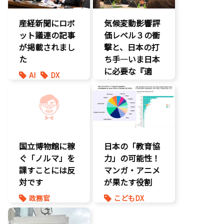
産経新聞にロボ
気候変動影響評
ット議連の記事
価レベル３の衝
が掲載されまし
撃と、日本の打
た
ち手―いま日本
に必要な『適
AI
DX
応』とは
最先端技術
製造業
環境部会
国立博物館に稼
日本の「教育協
ぐ「ノルマ」を
力」の可能性！
課すことには反
マンガ・アニメ
対です
が果たす役割
政務官
こどもDX
知的財産
こども政策
議員連盟