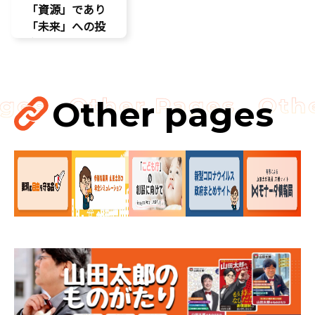
「資源」であり
「未来」への投
資だ
孤独孤立対策
視察
講演会
Other pages