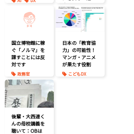
AI
DX
応』とは
最先端技術
製造業
環境部会
国立博物館に稼
日本の「教育協
ぐ「ノルマ」を
力」の可能性！
課すことには反
マンガ・アニメ
対です
が果たす役割
政務官
こどもDX
知的財産
こども政策
議員連盟
後輩・大西連く
んの母校講義を
聴いて：OBは