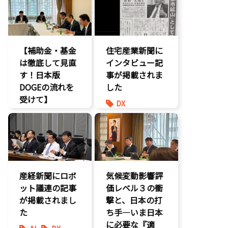
環境部会
環境部会
【補助金・基金
住宅産業新聞に
は徹底して見直
インタビュー記
す！日本版
事が掲載されま
DOGEの流れを
した
受けて】
DX
環境部会
報道記事
経済政策
環境部会
防災
産経新聞にロボ
気候変動影響評
ット議連の記事
価レベル３の衝
が掲載されまし
撃と、日本の打
た
ち手―いま日本
に必要な『適