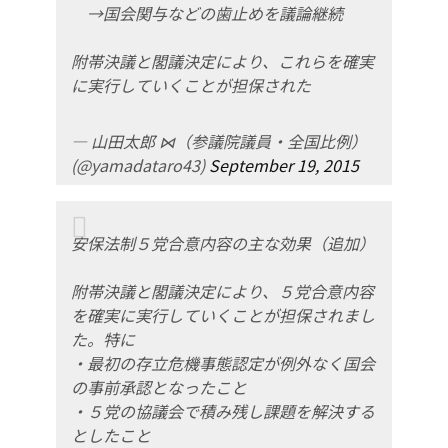
→国会関与などの歯止めを議論継続
附帯決議と閣議決定により、これらを確実
に実行していくことが担保された
— 山田太郎 ⋈（参議院議員・全国比例）
(@yamadataro43)
September 19, 2015
安保法制５党合意内容の主な効果（追加）
附帯決議と閣議決定により、５党合意内容
を確実に実行していくことが担保されまし
た。特に
・最初の存立危機事態認定が例外なく国会
の事前承認となったこと
・５党の協議会で積み残し課題を解決する
としたこと