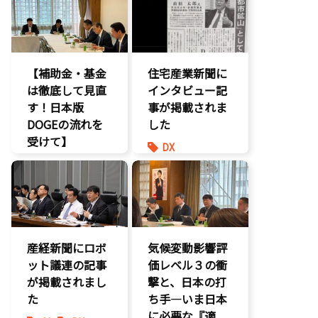
ー）」とは？〜
環境部会
環境部会
【補助金・基金
住宅産業新聞に
は徹底して見直
インタビュー記
す！日本版
事が掲載されま
DOGEの流れを
した
受けて】
DX
環境部会
報道記事
経済政策
環境部会
防災
産経新聞にロボ
気候変動影響評
ット議連の記事
価レベル３の衝
が掲載されまし
撃と、日本の打
た
ち手―いま日本
に必要な『適