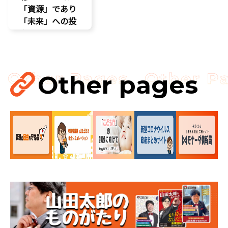
「資源」であり
「未来」への投
資だ
孤独孤立対策
視察
講演会
Other pages