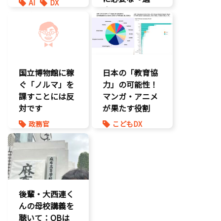
AI
DX
応』とは
最先端技術
製造業
環境部会
国立博物館に稼
日本の「教育協
ぐ「ノルマ」を
力」の可能性！
課すことには反
マンガ・アニメ
対です
が果たす役割
政務官
こどもDX
知的財産
こども政策
議員連盟
後輩・大西連く
んの母校講義を
聴いて：OBは