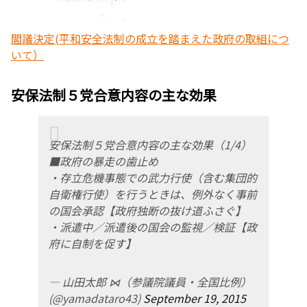
閣議決定(平和安全法制の成立を踏まえた政府の取組につ
いて）
安保法制５党合意内容の主な効果
安保法制５党合意内容の主な効果（1/4）
■政府の暴走の歯止め
・存立危機事態での武力行使（含む集団的
自衛権行使）を行うときは、例外なく事前
の国会承認【政府独断の抜け道ふさぐ】
・派遣中／派遣後の国会の監視／検証【政
府に自制を促す】
— 山田太郎 ⋈（参議院議員・全国比例）
(@yamadataro43)
September 19, 2015