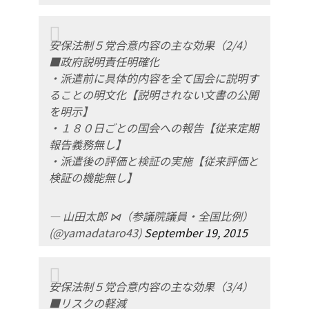
安保法制５党合意内容の主な効果（2/4）
■政府説明責任明確化
・派遣前に具体的内容を全て国会に説明す
ることの明文化【説明されない文書の公開
を明示】
・１８０日ごとの国会への報告【従来定期
報告義務無し】
・派遣後の評価と検証の実施【従来評価と
検証の機能無し】
— 山田太郎 ⋈（参議院議員・全国比例）
(@yamadataro43)
September 19, 2015
安保法制５党合意内容の主な効果（3/4）
■リスクの軽減