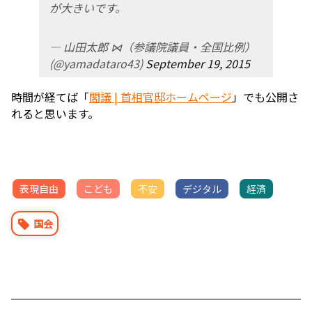
が大きいです。
— 山田太郎 ⋈（参議院議員・全国比例）
(@yamadataro43)
September 19, 2015
時間が経てば「
閣議 | 首相官邸ホームページ
」でも公開さ
れると思います。
表現自由
こども
不安
デジタル
経済
国会