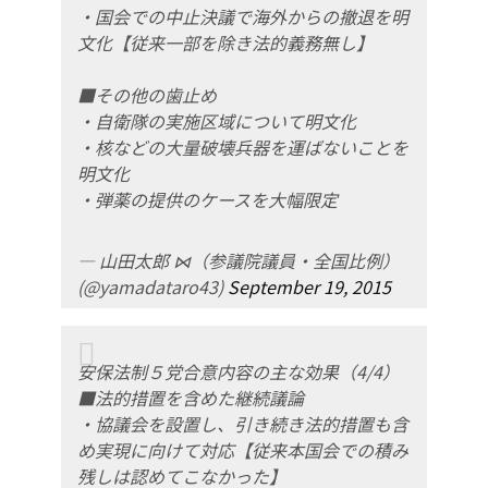
・国会での中止決議で海外からの撤退を明
文化【従来一部を除き法的義務無し】
■その他の歯止め
・自衛隊の実施区域について明文化
・核などの大量破壊兵器を運ばないことを
明文化
・弾薬の提供のケースを大幅限定
— 山田太郎 ⋈（参議院議員・全国比例）
(@yamadataro43)
September 19, 2015
安保法制５党合意内容の主な効果（4/4）
■法的措置を含めた継続議論
・協議会を設置し、引き続き法的措置も含
め実現に向けて対応【従来本国会での積み
残しは認めてこなかった】