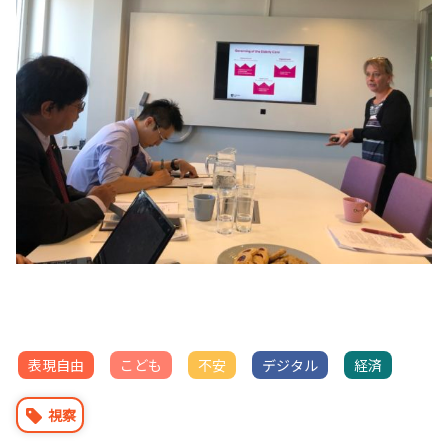
表現自由
こども
不安
デジタル
経済
視察