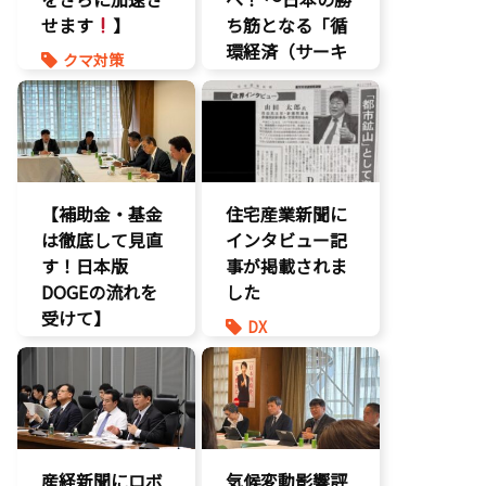
せます
】
ち筋となる「循
環経済（サーキ
クマ対策
ュラーエコノミ
ヒグマ対策
ー）」とは？〜
環境部会
環境部会
【補助金・基金
住宅産業新聞に
は徹底して見直
インタビュー記
す！日本版
事が掲載されま
DOGEの流れを
した
受けて】
DX
環境部会
報道記事
経済政策
環境部会
防災
産経新聞にロボ
気候変動影響評