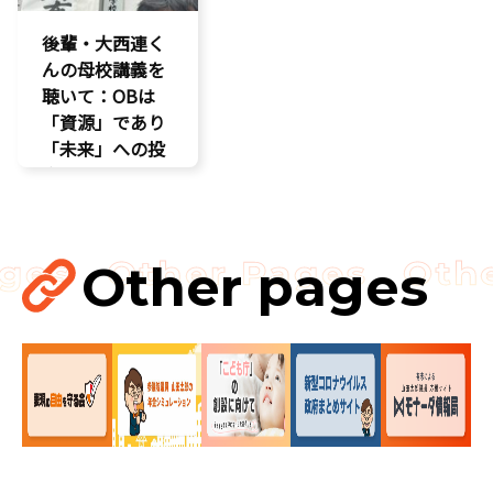
後輩・大西連く
んの母校講義を
聴いて：OBは
「資源」であり
「未来」への投
資だ
孤独孤立対策
視察
講演会
Other pages