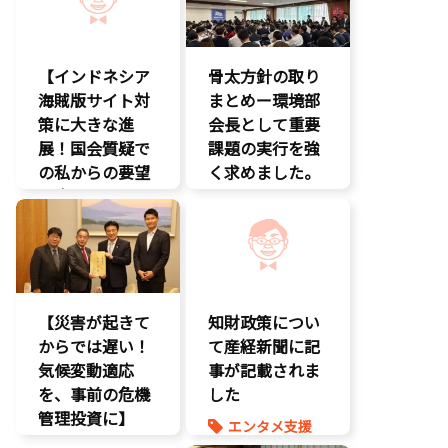
【インドネシア
骨太方針の取り
海賊版サイト対
まとめー環境部
策に大きな進
会長として重要
展！国会質疑で
課題の実行を強
の私からの要望
く求めました。
に応え、三谷法
クマ対策
務副大臣がイン
環境部会
ドネシア法務副
知的財産
大臣に運営……
エンタメ支援
【災害が起きて
知財政策につい
エンタメ産業
からでは遅い！
促進
て産経新聞に記
気候変動適応
デジタル著作
事が記載されま
権
を、事前の危機
した
国会質疑
管理投資に】
エンタメ支援
海賊版