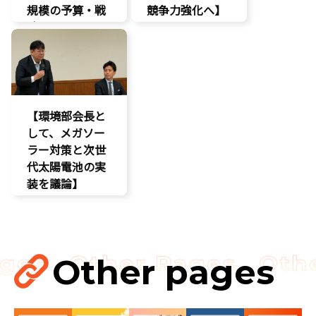
規模の予算・戦
競争力強化へ】
略提言】
AI
AI
経済政策
最先端技術
製造業
経済政策
議員連盟
製造業
【環境部会長と
議員連盟
して、メガソー
ラー対策と次世
代太陽電池の実
装を議論】
環境部会
Other pages