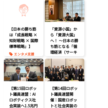
環境部会
エンタメ産業
知的財産
促進
経済政策
経済政策
報道記事
著作権
知的財産
経済政策
【日本の勝ち筋
「資源小国」か
は「成長戦略 ×
ら「資源大国」
知財戦略 × 国際
へ！ 〜日本の勝
標準戦略」】
ち筋となる「循
環経済（サーキ
エンタメ支援
ュラーエコノミ
エンタメ産業
ー）」とは？〜
促進
知的財産
環境部会
経済政策
【第15回ロボッ
【第14回ロボッ
ト議員連盟：AI
ト議員連盟開
ロボティクス社
催：国産ロボッ
会実装へ1.5兆円
トと社会実装の