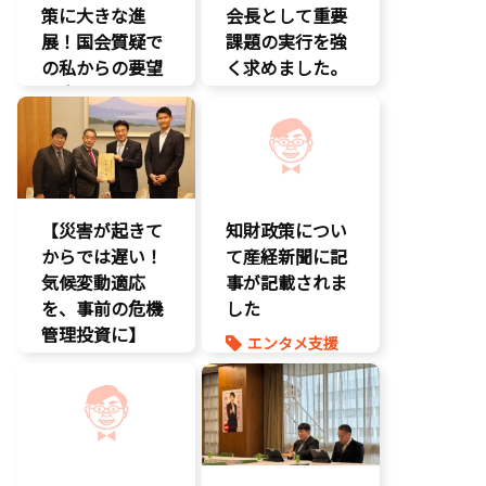
策に大きな進
会長として重要
展！国会質疑で
課題の実行を強
の私からの要望
く求めました。
に応え、三谷法
クマ対策
務副大臣がイン
環境部会
ドネシア法務副
知的財産
大臣に運営……
エンタメ支援
【災害が起きて
知財政策につい
エンタメ産業
からでは遅い！
促進
て産経新聞に記
気候変動適応
デジタル著作
事が記載されま
権
を、事前の危機
した
国会質疑
管理投資に】
エンタメ支援
海賊版
環境部会
エンタメ産業
知的財産
促進
経済政策
経済政策
報道記事
著作権
知的財産
経済政策