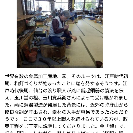
世界有数の金属加工産地、燕。そのルーツは、江戸時代初
期、和釘づくりが始まったことに端を発するそうです。江
戸時代後期、仙台の渡り職人が燕に鎚起銅器の製法を伝
え、玉川堂の祖、玉川覚兵衛さんによって受け継がれまし
た。燕に銅器製造が発展した背景には、近郊の弥彦山から
優良な銅が産出され、素材の入手が容易であったためだそ
うです。ここで３０年以上職人を続けられている方が、政
策工程をご丁寧に説明してくださりました。金「鎚」で、
打ち「起」こしながら、器を作り上げていく「鎚起」銅