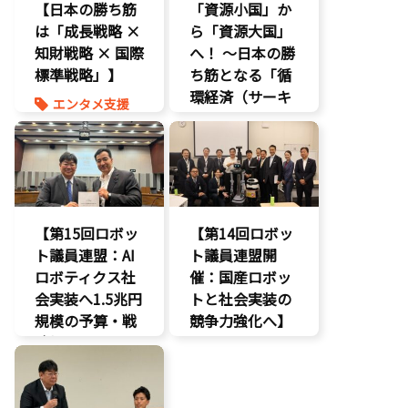
【日本の勝ち筋
「資源小国」か
は「成長戦略 ×
ら「資源大国」
知財戦略 × 国際
へ！ 〜日本の勝
標準戦略」】
ち筋となる「循
環経済（サーキ
エンタメ支援
ュラーエコノミ
エンタメ産業
ー）」とは？〜
促進
知的財産
環境部会
経済政策
【第15回ロボッ
【第14回ロボッ
ト議員連盟：AI
ト議員連盟開
ロボティクス社
催：国産ロボッ
会実装へ1.5兆円
トと社会実装の
規模の予算・戦
競争力強化へ】
略提言】
AI
AI
経済政策
最先端技術
製造業