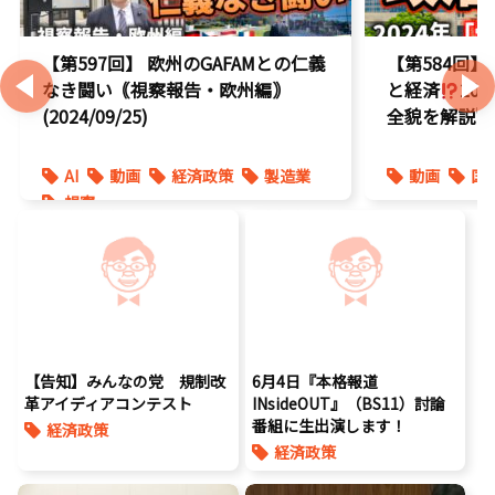
【第597回】 欧州のGAFAMとの仁義
【第584回
なき闘い｟視察報告・欧州編｠
と経済
20
(2024/09/25)
全貌を解説'
AI
動画
経済政策
製造業
動画
国
視察
【告知】みんなの党 規制改
6月4日『本格報道
革アイディアコンテスト
INsideOUT』（BS11）討論
番組に生出演します！
経済政策
経済政策