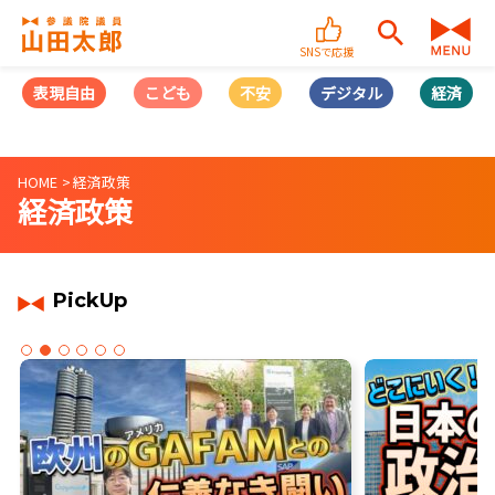
SNSで応援
表現自由
こども
不安
デジタル
経済
HOME
経済政策
経済政策
PickUp