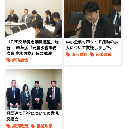
「TPP交渉促進議員連盟」総
中小企業対策タイド援助の拡
会 -改革派『元農水省事務
大について質疑しました。
次官 高木勇樹』氏の講演
国会質疑
経済政策
経済政策
経団連でTPPについての意見
交換会
経済政策
農業政策