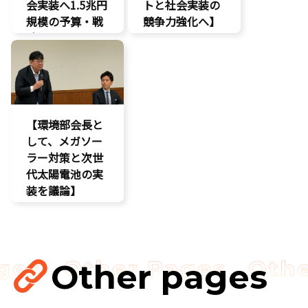
会実装へ1.5兆円
トと社会実装の
規模の予算・戦
競争力強化へ】
略提言】
AI
AI
経済政策
最先端技術
製造業
経済政策
議員連盟
製造業
【環境部会長と
議員連盟
して、メガソー
ラー対策と次世
代太陽電池の実
装を議論】
環境部会
Other pages