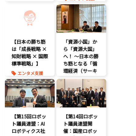
海賊版
環境部会
エンタメ産業
知的財産
促進
経済政策
経済政策
報道記事
著作権
知的財産
経済政策
【日本の勝ち筋
「資源小国」か
は「成長戦略 ×
ら「資源大国」
知財戦略 × 国際
へ！ 〜日本の勝
標準戦略」】
ち筋となる「循
環経済（サーキ
エンタメ支援
ュラーエコノミ
エンタメ産業
ー）」とは？〜
促進
知的財産
環境部会
経済政策
【第15回ロボッ
【第14回ロボッ
ト議員連盟：AI
ト議員連盟開
ロボティクス社
催：国産ロボッ