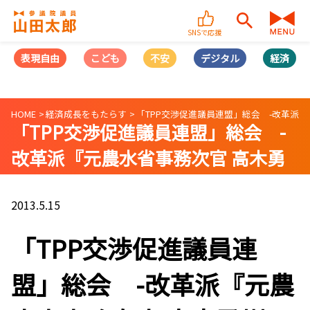
SNSで応援
表現自由
こども
不安
デジタル
経済
HOME
経済成長をもたらす
「TPP交渉促進議員連盟」総会 -改革派
「TPP交渉促進議員連盟」総会 -
改革派『元農水省事務次官 高木勇
樹』氏の講演
2013.5.15
「TPP交渉促進議員連
盟」総会 -改革派『元農