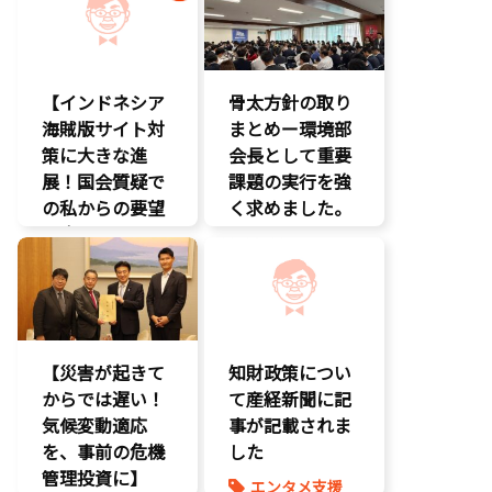
【インドネシア
骨太方針の取り
海賊版サイト対
まとめー環境部
策に大きな進
会長として重要
展！国会質疑で
課題の実行を強
の私からの要望
く求めました。
に応え、三谷法
クマ対策
務副大臣がイン
環境部会
ドネシア法務副
知的財産
大臣に運営……
エンタメ支援
【災害が起きて
知財政策につい
エンタメ産業
からでは遅い！
促進
て産経新聞に記
気候変動適応
デジタル著作
事が記載されま
権
を、事前の危機
した
国会質疑
管理投資に】
エンタメ支援