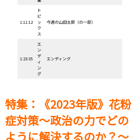
集
ト
ピ
1:11:12
ッ
今週の山田太郎（の一部）
ク
ス
エ
ン
デ
1:23:35
エンディング
ィ
ン
グ
特集：《2023年版》花粉
症対策〜政治の力でどの
ように解決するのか？〜