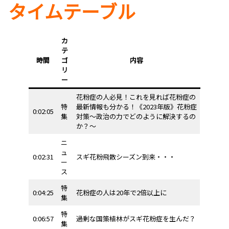
タイムテーブル
カ
テ
時間
ゴ
内容
リ
ー
花粉症の人必見！これを見れば花粉症の
特
最新情報も分かる！《2023年版》花粉症
0:02:05
集
対策〜政治の力でどのように解決するの
か？〜
ニ
ュ
0:02:31
スギ花粉飛散シーズン到来・・・
ー
ス
特
0:04:25
花粉症の人は20年で2倍以上に
集
特
0:06:57
過剰な国策植林がスギ花粉症を生んだ？
集