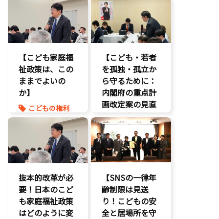
【こども家庭福
【こども・若者
祉政策は、この
を孤独・孤立か
ままでよいの
ら守るために：
か】
内閣府の重点計
画改定案の見直
こどもの権利
しを要求
】
こども政策
命を守る
いじめ対策
養子縁組
こどもの権利
こども政策
不登校支援
抜本的改革が必
【SNSの一律年
命を守る
要！日本のこど
齢制限は見送
子育て支援拡
も家庭福祉政策
り！こどもの安
充
はどのように変
全と居場所を守
孤独孤立対策