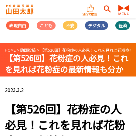
SNSで応援
表現自由
こども
不安
デジタル
経済
HOME
動画投稿
【第526回】花粉症の人必見！これを見れば花粉症の最新
【第526回】花粉症の人必見！これ
を見れば花粉症の最新情報も分か
る！《2023年版》花粉症対策〜政
治の力でどのように解決するの
2023.3.2
か？〜 (2023/03/01)
【第526回】花粉症の人
必見！これを見れば花粉