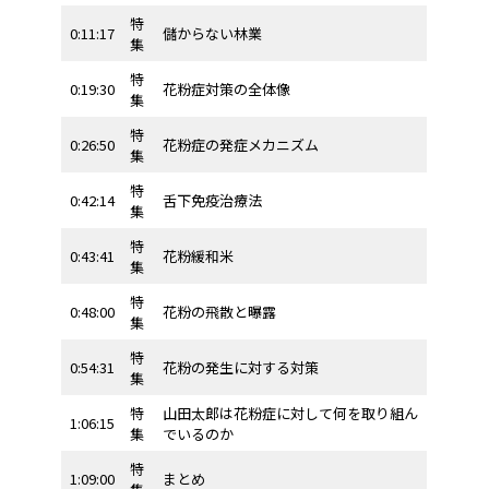
特
0:11:17
儲からない林業
集
特
0:19:30
花粉症対策の全体像
集
特
0:26:50
花粉症の発症メカニズム
集
特
0:42:14
舌下免疫治療法
集
特
0:43:41
花粉緩和米
集
特
0:48:00
花粉の飛散と曝露
集
特
0:54:31
花粉の発生に対する対策
集
特
山田太郎は花粉症に対して何を取り組ん
1:06:15
集
でいるのか
特
1:09:00
まとめ