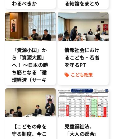
わるべきか
る結論をまとめ
将来不安
ました】
自民党
こどもの権利
こども政策
こどもDX
議員連盟
こどもの権利
障がい児者支
こども政策
援
「資源小国」か
養子縁組
情報社会におけ
ら「資源大国」
るこども・若者
へ！ 〜日本の勝
を守るPT
ち筋となる「循
こども政策
環経済（サーキ
ュラーエコノミ
ー）」とは？〜
環境部会
【こどもの命を
児童福祉法、
守る制度、今こ
「大人の都合」