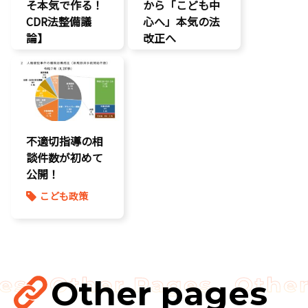
そ本気で作る！
から「こども中
CDR法整備議
心へ」本気の法
論】
改正へ
こどもDX
こどもの権利
こどもの権利
こども政策
こども政策
児童福祉法
命を守る
養子縁組
将来不安
不適切指導の相
談件数が初めて
公開！
こども政策
Other pages