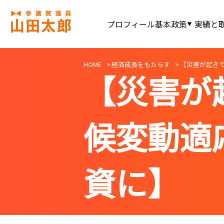
プロフィール
基本政策
実績と
HOME
経済成長をもたらす
【災害が起き
【災害が
候変動適
資に】