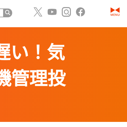
遅い！気
機管理投