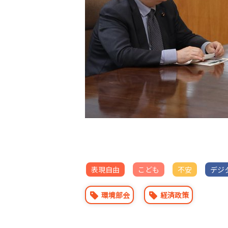
表現自由
こども
不安
デジ
環境部会
経済政策