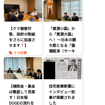
【クマ被害対
「資源小国」か
策、政府の取組
ら「資源大国」
をさらに加速さ
へ！ 〜日本の勝
せます
】
ち筋となる「循
環経済（サーキ
クマ対策
ュラーエコノミ
ヒグマ対策
ー）」とは？〜
環境部会
環境部会
【補助金・基金
住宅産業新聞に
は徹底して見直
インタビュー記
す！日本版
事が掲載されま
DOGEの流れを
した