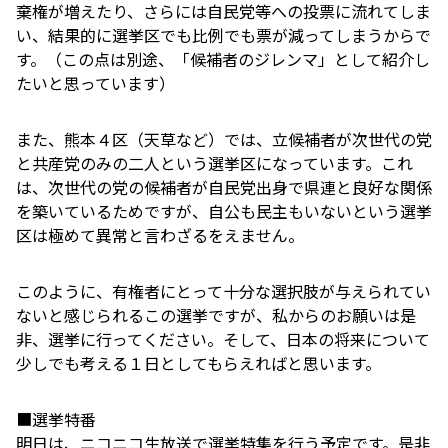
棄権が増えたり、さらには自民党等への投票に流れてしま
い、結果的に選挙区でも比例でも票が減ってしまうからで
す。（この点は別途、「候補者のジレンマ」として紹介し
たいと思っています）
また、熊本４区（天草など）では、立候補者が次世代の党
と共産党のみの二人という選挙区になっています。これ
は、次世代の党の候補者が自民党出身で県連と良好な関係
を築いているためですが、自公も民主もいないという選挙
区は極めて異常と言わざるをえません。
このように、有権者にとって十分な選択肢が与えられてい
ないと感じられるこの選挙ですが、私からのお願いは是
非、選挙に行ってください。そして、日本の将来について
少しでも考える１日としてもらえればと思います。
■選挙特番
明日は、ニコニコ生放送で選挙特集を行う予定です。是非