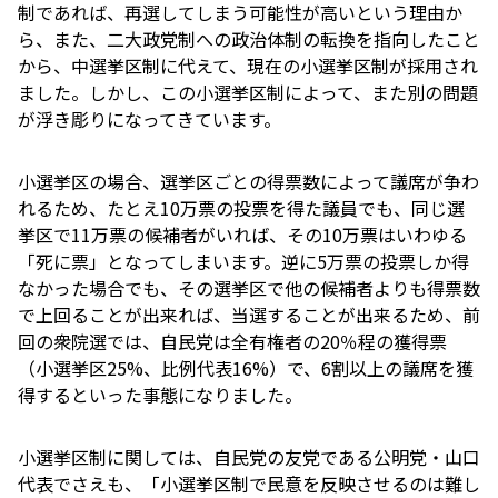
制であれば、再選してしまう可能性が高いという理由か
ら、また、二大政党制への政治体制の転換を指向したこと
から、中選挙区制に代えて、現在の小選挙区制が採用され
ました。しかし、この小選挙区制によって、また別の問題
が浮き彫りになってきています。
小選挙区の場合、選挙区ごとの得票数によって議席が争わ
れるため、たとえ10万票の投票を得た議員でも、同じ選
挙区で11万票の候補者がいれば、その10万票はいわゆる
「死に票」となってしまいます。逆に5万票の投票しか得
なかった場合でも、その選挙区で他の候補者よりも得票数
で上回ることが出来れば、当選することが出来るため、前
回の衆院選では、自民党は全有権者の20％程の獲得票
（小選挙区25%、比例代表16%）で、6割以上の議席を獲
得するといった事態になりました。
小選挙区制に関しては、自民党の友党である公明党・山口
代表でさえも、「小選挙区制で民意を反映させるのは難し