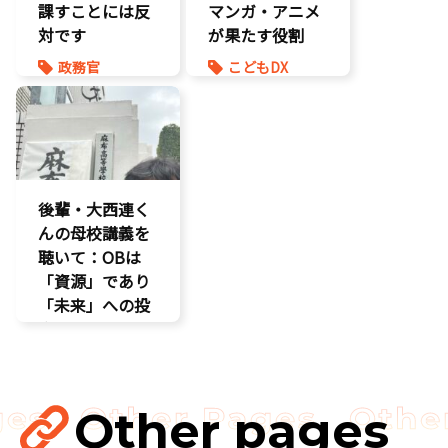
課すことには反
マンガ・アニメ
対です
が果たす役割
政務官
こどもDX
知的財産
こども政策
議員連盟
後輩・大西連く
んの母校講義を
聴いて：OBは
「資源」であり
「未来」への投
資だ
孤独孤立対策
視察
講演会
Other pages