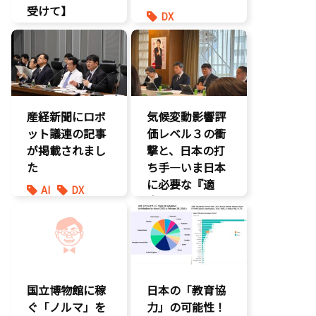
受けて】
DX
環境部会
報道記事
経済政策
環境部会
防災
産経新聞にロボ
気候変動影響評
ット議連の記事
価レベル３の衝
が掲載されまし
撃と、日本の打
た
ち手―いま日本
に必要な『適
AI
DX
応』とは
最先端技術
製造業
環境部会
国立博物館に稼
日本の「教育協
ぐ「ノルマ」を
力」の可能性！