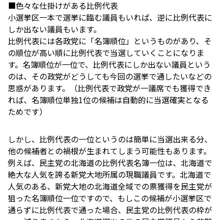
■色々な仕掛けがある比例代表
小選挙区一本で選挙に臨む議員もいれば、逆に比例代表に
しか出ない議員もいます。
比例代表には各政党に「名簿順位」というものがあり、そ
の順位が高い順に比例代表で当選していくことになりま
す。名簿順位が一位で、比例代表にしか出ない議員という
のは、その政党がどうしても今回の選挙で通したいなどの
思惑があります。（比例代表で政党が一議席でも獲得でき
れば、名簿順位単独1位の候補は自動的に当選確実となる
ためです）
しかし、比例代表の一位というのは簡単に当選出来る分、
他の候補者との禍根が生まれてしまう可能性もあります。
例えば、民主党の北海道の比例代表名簿一位は、北海道で
絶大な人気を誇る新党大地所属の現職議員です。北海道で
人気のある、新党大地の北海道全域での票獲得を民主党が
狙った名簿順位一位ですので、もしこの候補が小選挙区で
通らずに比例代表で通った場合、民主党の比例代表の枠が