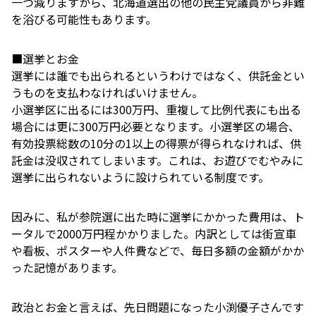
一つ減りますから、北海道選出の他の民主党議員から非難
を浴びる可能性もあります。
■選挙とお金
選挙には誰でも出られるというわけではなく、供託金とい
うものを支払わなければいけません。
小選挙区に出るには300万円、重複して比例代表にも出る
場合には更に300万円必要となります。小選挙区の場合、
有効投票総数の10分の1以上の得票が得られなければ、供
託金は没収されてしまいます。これは、お遊びでむやみに
選挙に出られないように設けられている制度です。
因みに、私が参院選に出た時に選挙にかかった費用は、ト
ータルで2000万円程かかりました。内訳としては街宣車
や看板、ポスターや人件費などで、毎日多額の金額がかか
った記憶があります。
政治とお金と言えば、先日問題になった小渕優子さんです