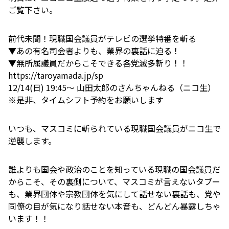
ご覧下さい。
前代未聞！現職国会議員がテレビの選挙特番を斬る
▼あの有名司会者よりも、業界の裏話に迫る！
▼無所属議員だからこそできる各党滅多斬り！！
https://taroyamada.jp/sp
12/14(日) 19:45～ 山田太郎のさんちゃんねる（ニコ生）
※是非、タイムシフト予約をお願いします
いつも、マスコミに斬られている現職国会議員がニコ生で
逆襲します。
誰よりも国会や政治のことを知っている現職の国会議員だ
からこそ、その裏側について、マスコミが言えないタブー
も、業界団体や宗教団体を気にして話せない裏話も、党や
同僚の目が気になり話せない本音も、どんどん暴露しちゃ
います！！