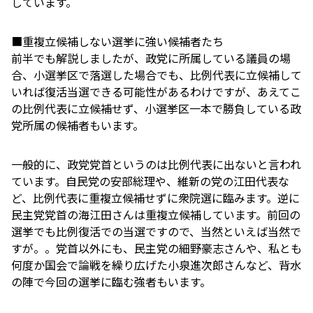
しています。
■重複立候補しない選挙に強い候補者たち
前半でも解説しましたが、政党に所属している議員の場
合、小選挙区で落選した場合でも、比例代表に立候補して
いれば復活当選できる可能性があるわけですが、あえてこ
の比例代表に立候補せず、小選挙区一本で勝負している政
党所属の候補者もいます。
一般的に、政党党首というのは比例代表に出ないと言われ
ています。自民党の安部総理や、維新の党の江田代表な
ど、比例代表に重複立候補せずに衆院選に臨みます。逆に
民主党党首の海江田さんは重複立候補しています。前回の
選挙でも比例復活での当選ですので、当然といえば当然で
すが。。党首以外にも、民主党の細野豪志さんや、私とも
何度か国会で論戦を繰り広げた小泉進次郎さんなど、背水
の陣で今回の選挙に臨む強者もいます。