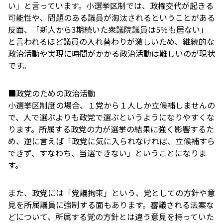
い」と言っています。小選挙区制では、政権交代が起きる
可能性や、問題のある議員が淘汰されるということがある
反面、「新人から3期続いた衆議院議員は5％も居ない」
と言われるほど議員の入れ替わりが激しいため、継続的な
政治活動や実現に時間がかかる政治活動は難しいのが現状
です。
■政党のための政治活動
小選挙区制度の場合、１党から１人しか立候補しませんの
で、人で選ぶよりも政党で選ぶというようになりやすくな
ります。所属する政党の力が選挙の結果に強く影響するた
め、逆に言えば「政党に気に入られなければ、立候補すら
できず、すなわち、当選できない」ということになりま
す。
また、政党には「党議拘束」という、党としての方針や意
見を所属議員に強制する面もあります。審議される法案な
どについて、所属する党の方針とは違う意見を持っていた