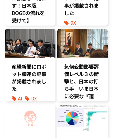
す！日本版
事が掲載されま
DOGEの流れを
した
受けて】
DX
環境部会
報道記事
経済政策
環境部会
防災
産経新聞にロボ
気候変動影響評
ット議連の記事
価レベル３の衝
が掲載されまし
撃と、日本の打
た
ち手―いま日本
に必要な『適
AI
DX
応』とは
最先端技術
製造業
環境部会