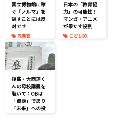
国立博物館に稼
日本の「教育協
ぐ「ノルマ」を
力」の可能性！
課すことには反
マンガ・アニメ
対です
が果たす役割
政務官
こどもDX
知的財産
こども政策
議員連盟
後輩・大西連く
んの母校講義を
聴いて：OBは
「資源」であり
「未来」への投
資だ
孤独孤立対策
視察