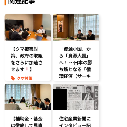
関連記事
【クマ被害対
「資源小国」か
策、政府の取組
ら「資源大国」
をさらに加速さ
へ！ 〜日本の勝
せます
】
ち筋となる「循
環経済（サーキ
クマ対策
ュラーエコノミ
ヒグマ対策
ー）」とは？〜
環境部会
環境部会
【補助金・基金
住宅産業新聞に
は徹底して見直
インタビュー記