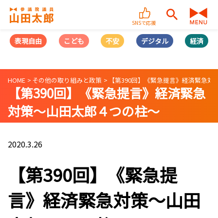
SNSで応援
表現自由
こども
不安
デジタル
経済
HOME
その他の取り組みと政策
【第390回】《緊急提言》経済緊急対
【第390回】《緊急提言》経済緊急
対策～山田太郎４つの柱～
2020.3.26
【第390回】《緊急提
言》経済緊急対策～山田