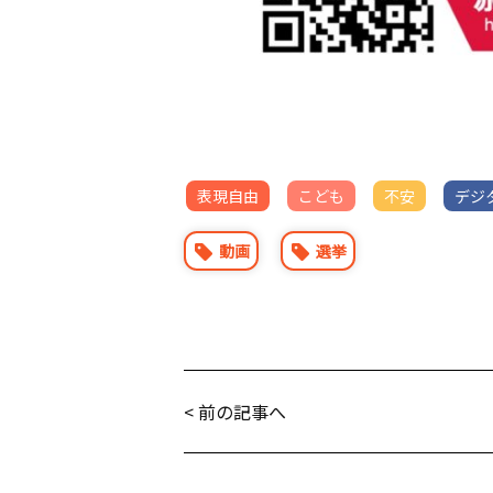
表現自由
こども
不安
デジ
動画
選挙
< 前の記事へ