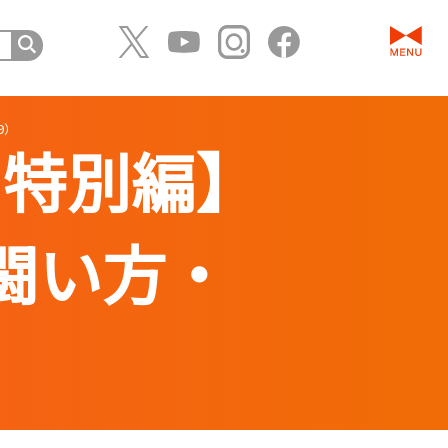
9）
 特別編】
闘い方・