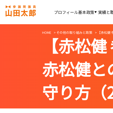
プロフィール
基本政策
実績と
HOME
その他の取り組みと政策
【赤松健 
【赤松健
赤松健と
守り方（20