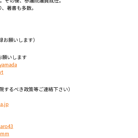
場。その後、参議院議員就任。
り、著書も多数。
録お願いします）
お願いします
royamada
yt
実現するべき政策等ご連絡下さい）
a.jp
taro43
p/mm