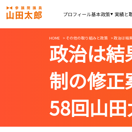
プロフィール
基本政策
実績と
HOME
その他の取り組みと政策
政治は結
政治は結
制の修正
58回山