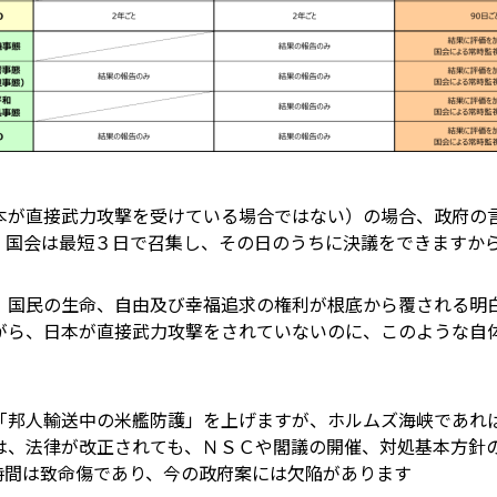
本が直接武力攻撃を受けている場合ではない）の場合、政府の
。国会は最短３日で召集し、その日のうちに決議をできますか
、国民の生命、自由及び幸福追求の権利が根底から覆される明
がら、日本が直接武力攻撃をされていないのに、このような自
「邦人輸送中の米艦防護」を上げますが、ホルムズ海峡であれ
は、法律が改正されても、ＮＳＣや閣議の開催、対処基本方針
時間は致命傷であり、今の政府案には欠陥があります