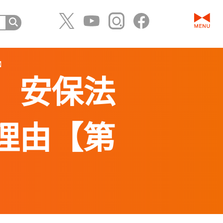
】
。安保法
理由【第