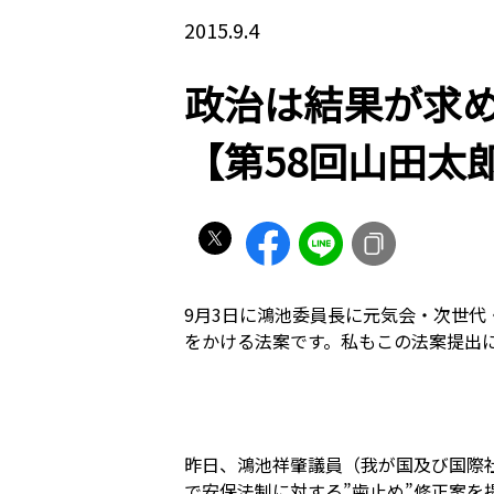
2015.9.4
政治は結果が求
【第58回山田太
9月3日に鴻池委員長に元気会・次世
をかける法案です。私もこの法案提出
昨日、鴻池祥肇議員（我が国及び国際
で安保法制に対する”歯止め”修正案を