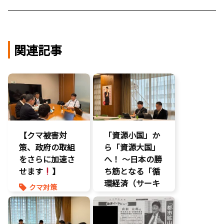
関連記事
【クマ被害対
「資源小国」か
策、政府の取組
ら「資源大国」
をさらに加速さ
へ！ 〜日本の勝
せます
】
ち筋となる「循
環経済（サーキ
クマ対策
ュラーエコノミ
ヒグマ対策
ー）」とは？〜
環境部会
環境部会