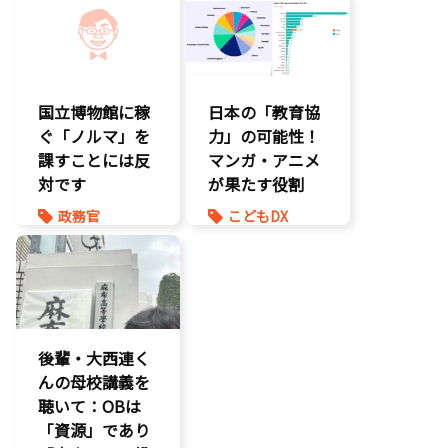
製造業
環境部会
国立博物館に稼
日本の「教育協
ぐ「ノルマ」を
力」の可能性！
課すことには反
マンガ・アニメ
対です
が果たす役割
政務官
こどもDX
知的財産
こども政策
議員連盟
後輩・大西連く
んの母校講義を
聴いて：OBは
「資源」であり