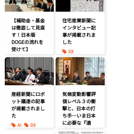
【補助金・基金
住宅産業新聞に
は徹底して見直
インタビュー記
す！日本版
事が掲載されま
DOGEの流れを
した
受けて】
DX
環境部会
報道記事
経済政策
環境部会
防災
産経新聞にロボ
気候変動影響評
ット議連の記事
価レベル３の衝
が掲載されまし
撃と、日本の打
た
ち手―いま日本
に必要な『適
AI
DX
応』とは
最先端技術