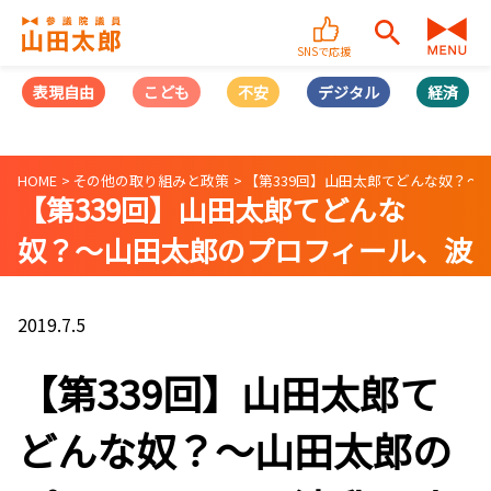
SNSで応援
表現自由
こども
不安
デジタル
経済
HOME
その他の取り組みと政策
【第339回】山田太郎てどんな奴？〜山田
【第339回】山田太郎てどんな
奴？〜山田太郎のプロフィール、波
乱万丈な人生を語る〜(2019/07/05)
2019.7.5
【第339回】山田太郎て
どんな奴？〜山田太郎の