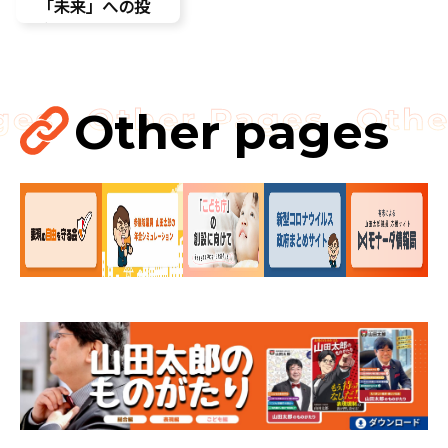
「未来」への投
資だ
孤独孤立対策
視察
講演会
Other pages