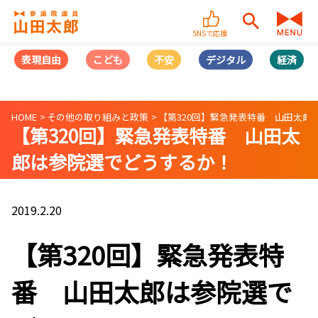
SNSで応援
表現自由
こども
不安
デジタル
経済
HOME
その他の取り組みと政策
【第320回】緊急発表特番 山田太郎は参院
【第320回】緊急発表特番 山田太
郎は参院選でどうするか！
(2019/02/20)
2019.2.20
【第320回】緊急発表特
番 山田太郎は参院選で