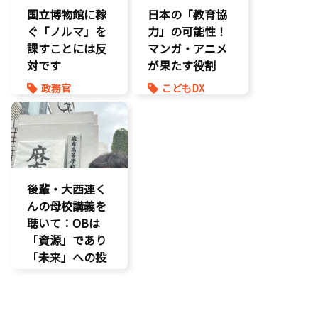
国立博物館に稼
日本の「教育協
ぐ「ノルマ」を
力」の可能性！
課すことには反
マンガ・アニメ
対です
が果たす役割
政務官
こどもDX
知的財産
こども政策
議員連盟
後輩・大西連く
んの母校講義を
聴いて：OBは
「資源」であり
「未来」への投
資だ
孤独孤立対策
視察