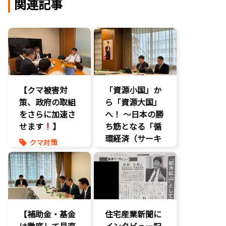
関連記事
【クマ被害対
「資源小国」か
策、政府の取組
ら「資源大国」
をさらに加速さ
へ！ 〜日本の勝
せます
】
ち筋となる「循
環経済（サーキ
クマ対策
ュラーエコノミ
ヒグマ対策
ー）」とは？〜
環境部会
環境部会
【補助金・基金
住宅産業新聞に
は徹底して見直
インタビュー記