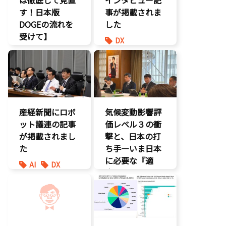
す！日本版
事が掲載されま
DOGEの流れを
した
受けて】
DX
環境部会
報道記事
経済政策
環境部会
防災
産経新聞にロボ
気候変動影響評
ット議連の記事
価レベル３の衝
が掲載されまし
撃と、日本の打
た
ち手―いま日本
に必要な『適
AI
DX
応』とは
最先端技術
製造業
環境部会