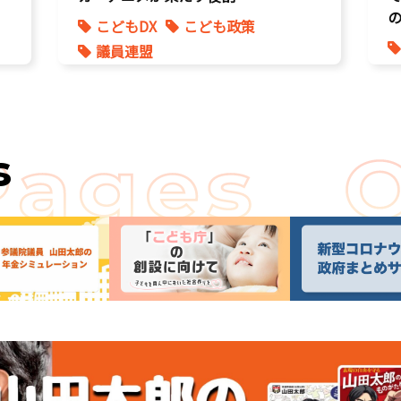
こどもDX
こども政策
議員連盟
s