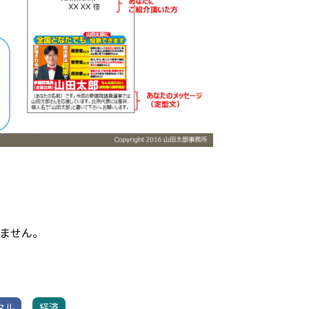
ません。
タル
経済