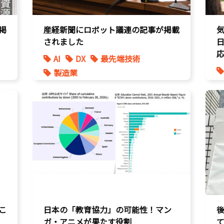
掲
産経新聞にロボット議連の記事が掲載
されました
AI
DX
最先端技術
製造業
こ
日本の「教育協力」の可能性！マン
ガ・アニメが果たす役割