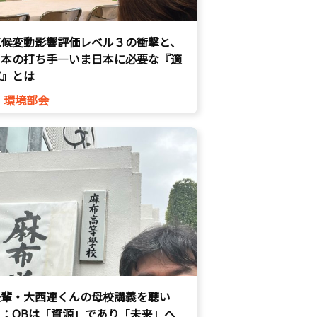
気候変動影響評価レベル３の衝撃と、
日本の打ち手―いま日本に必要な『適
応』とは
環境部会
後輩・大西連くんの母校講義を聴い
て：OBは「資源」であり「未来」へ