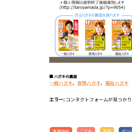
■ ハガキの裏面
一般ハガキ
、
表現ハガキ
、
福祉ハガキ
エラー:
コンタクトフォームが見つかり
表現自由
こども
不安
デジ