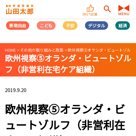
SNSで応援
表現自由
こども
不安
デジタル
経済
HOME
その他の取り組みと政策
欧州視察⑤オランダ・ビュートゾルフ
欧州視察⑤オランダ・ビュートゾル
フ（非営利在宅ケア組織）
2019.9.20
欧州視察⑤オランダ・ビ
ュートゾルフ（非営利在