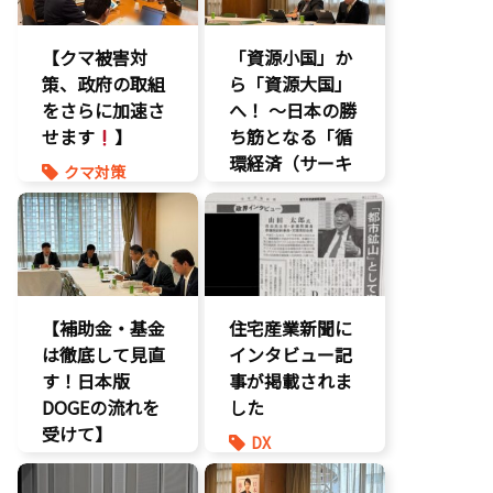
【クマ被害対
「資源小国」か
策、政府の取組
ら「資源大国」
をさらに加速さ
へ！ 〜日本の勝
せます
】
ち筋となる「循
環経済（サーキ
クマ対策
ュラーエコノミ
ヒグマ対策
ー）」とは？〜
環境部会
環境部会
【補助金・基金
住宅産業新聞に
は徹底して見直
インタビュー記
す！日本版
事が掲載されま
DOGEの流れを
した
受けて】
DX
環境部会
報道記事