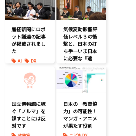
経済政策
環境部会
防災
産経新聞にロボ
気候変動影響評
ット議連の記事
価レベル３の衝
が掲載されまし
撃と、日本の打
た
ち手―いま日本
に必要な『適
AI
DX
応』とは
最先端技術
製造業
環境部会
国立博物館に稼
日本の「教育協
ぐ「ノルマ」を
力」の可能性！
課すことには反
マンガ・アニメ
対です
が果たす役割
政務官
こどもDX