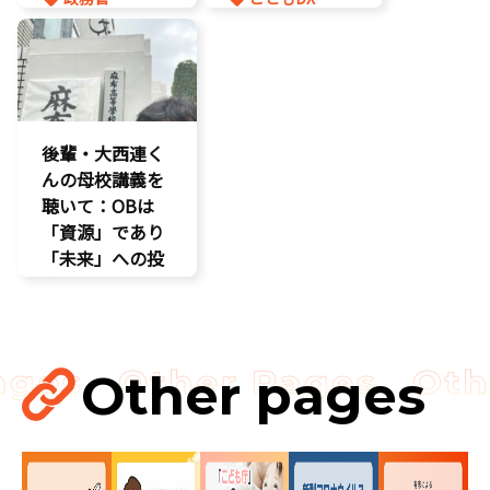
知的財産
こども政策
議員連盟
後輩・大西連く
んの母校講義を
聴いて：OBは
「資源」であり
「未来」への投
資だ
孤独孤立対策
視察
講演会
Other pages