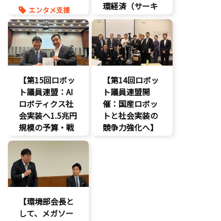
環経済（サーキ
エンタメ支援
ュラーエコノミ
エンタメ産業
ー）」とは？〜
促進
知的財産
環境部会
経済政策
【第15回ロボッ
【第14回ロボッ
ト議員連盟：AI
ト議員連盟開
ロボティクス社
催：国産ロボッ
会実装へ1.5兆円
トと社会実装の
規模の予算・戦
競争力強化へ】
略提言】
AI
AI
経済政策
最先端技術
製造業
経済政策
議員連盟
製造業
【環境部会長と
議員連盟
して、メガソー