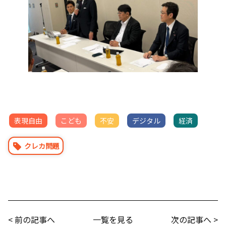
表現自由
こども
不安
デジタル
経済
クレカ問題
< 前の記事へ
一覧を見る
次の記事へ >