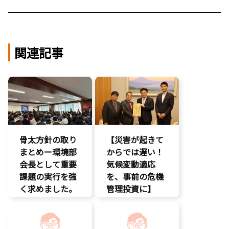
関連記事
骨太方針の取り
【災害が起きて
まとめー環境部
からでは遅い！
会長として重要
気候変動適応
課題の実行を強
を、事前の危機
く求めました。
管理投資に】
クマ対策
環境部会
環境部会
経済政策