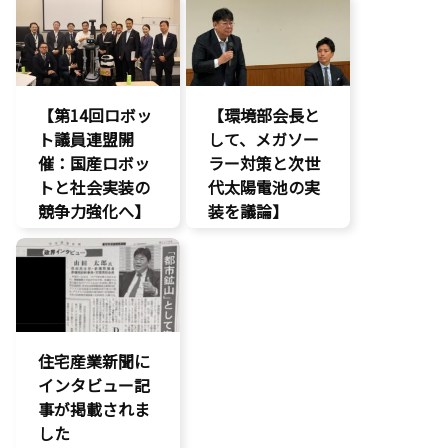
ー）」とは？〜
AI
環境部会
最先端技術
経済政策
製造業
【第14回ロボッ
【環境部会長と
議員連盟
ト議員連盟開
して、メガソー
催：国産ロボッ
ラー対策と次世
トと社会実装の
代太陽電池の実
競争力強化へ】
装を議論】
AI
環境部会
経済政策
製造業
議員連盟
住宅産業新聞に
インタビュー記
事が掲載されま
した