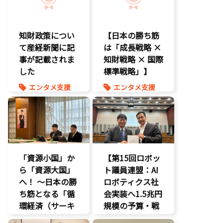
知的財産
知財政策につい
【日本の勝ち筋
て産経新聞に記
は「成長戦略 ×
事が記載されま
知財戦略 × 国際
した
標準戦略」】
エンタメ支援
エンタメ支援
エンタメ産業
エンタメ産業
促進
促進
報道記事
知的財産
知的財産
経済政策
経済政策
「資源小国」か
【第15回ロボッ
ら「資源大国」
ト議員連盟：AI
へ！ 〜日本の勝
ロボティクス社
ち筋となる「循
会実装へ1.5兆円
環経済（サーキ
規模の予算・戦
ュラーエコノミ
略提言】