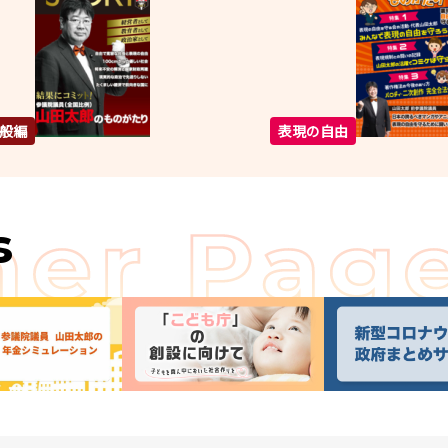
般編
表現の自由
s