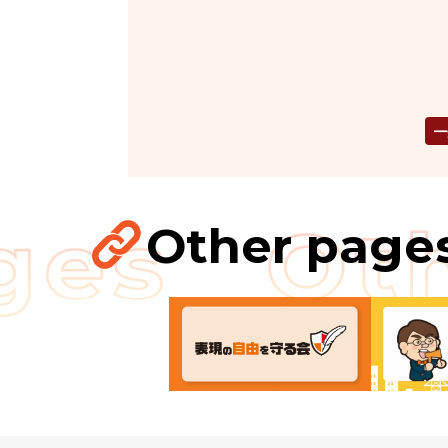
一
Other page