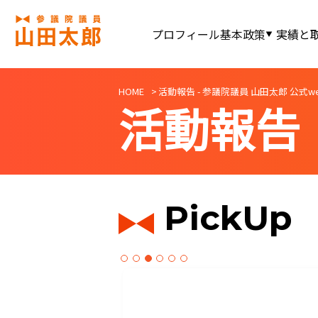
プロフィール
基本政策
実績と
HOME
活動報告 - 参議院議員 山田太郎 公式webサ
活動報告
PickUp