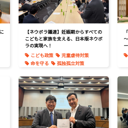
に
【ネウボラ議連】妊娠期からすべての
こどもと家族を支える、日本版ネウボ
ラの実現へ！
こども政策
児童虐待対策
命を守る
孤独孤立対策