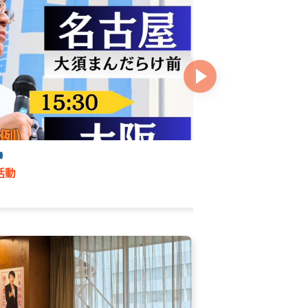
政治の力で
活動
花粉症