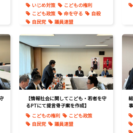
いじめ対策
こどもの権利
こども政策
命を守る
自殺
自民党
議員連盟
守
【情報社会に関してこども・若者を守
るPTにて提言骨子案を作成】
こどもの権利
こども政策
自民党
議員連盟