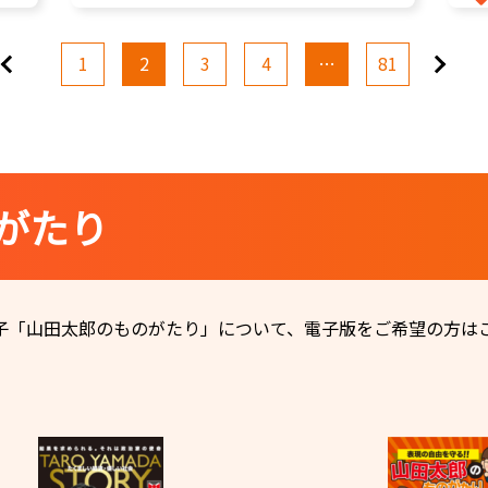
前へ
次へ
1
2
3
4
…
81
がたり
子「山田太郎のものがたり」について、電子版をご希望の方は